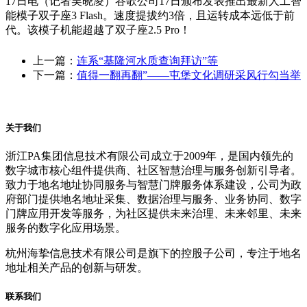
17日电（记者吴晓凌）谷歌公司17日颁布发表推出最新人工智
能模子双子座3 Flash。速度提拔约3倍，且运转成本远低于前
代。该模子机能超越了双子座2.5 Pro！
上一篇：
连系“基隆河水质查询拜访”等
下一篇：
值得一翻再翻”——屯堡文化调研采风行勾当举
关于我们
浙江PA集团信息技术有限公司成立于2009年，是国内领先的
数字城市核心组件提供商、社区智慧治理与服务创新引导者。
致力于地名地址协同服务与智慧门牌服务体系建设，公司为政
府部门提供地名地址采集、数据治理与服务、业务协同、数字
门牌应用开发等服务，为社区提供未来治理、未来邻里、未来
服务的数字化应用场景。
杭州海挚信息技术有限公司是旗下的控股子公司，专注于地名
地址相关产品的创新与研发。
联系我们