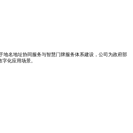
力于地名地址协同服务与智慧门牌服务体系建设，公司为政府部
数字化应用场景。