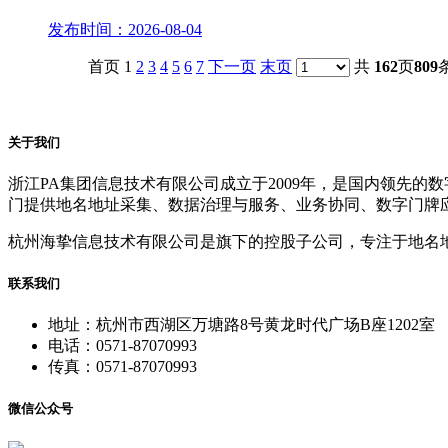
发布时间：2026-08-04
首页 1
2
3
4
5
6
7
下一页
末页
共
162
页
809
关于我们
浙江PA集团信息技术有限公司成立于2009年，是国内领先
门提供地名地址采集、数据治理与服务、业务协同、数字门牌
杭州海挚信息技术有限公司是旗下的控股子公司，专注于地名
联系我们
地址：杭州市西湖区万塘路8号黄龙时代广场B座1202室
电话：0571-87070993
传真：0571-87070993
微信公众号