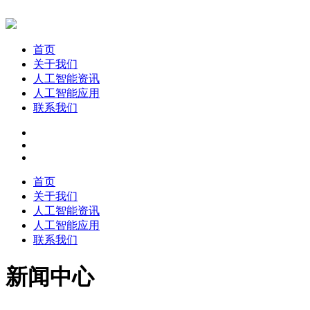
首页
关于我们
人工智能资讯
人工智能应用
联系我们
首页
关于我们
人工智能资讯
人工智能应用
联系我们
新闻中心