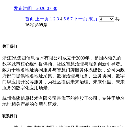
发布时间：2026-07-30
首页
上一页
1
2
3
4
5
6
7
下一页
末页
共
162
页
809
条
关于我们
浙江PA集团信息技术有限公司成立于2009年，是国内领先的
数字城市核心组件提供商、社区智慧治理与服务创新引导者。
致力于地名地址协同服务与智慧门牌服务体系建设，公司为政
府部门提供地名地址采集、数据治理与服务、业务协同、数字
门牌应用开发等服务，为社区提供未来治理、未来邻里、未来
服务的数字化应用场景。
杭州海挚信息技术有限公司是旗下的控股子公司，专注于地名
地址相关产品的创新与研发。
联系我们