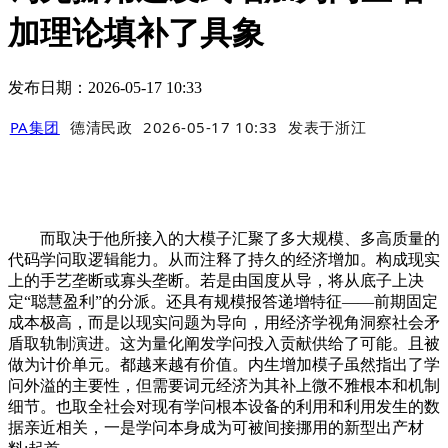
加理论填补了具象
发布日期：2026-05-17 10:33
PA集团
德清民政
2026-05-17 10:33
发表于
浙江
而取决于他所接入的大模子汇聚了多大规模、多高质量的
代码学问取逻辑能力。从而注释了持久的经济增加。构成现实
上的手艺垄断或寡头垄断。若是由国度从导，将从底子上决
定“聪慧盈利”的分派。还具有规模报答递增特征——前期固定
成本极高，而是以现实问题为导向，用经济学视角洞察社会矛
盾取轨制演进。这为量化阐发学问投入贡献供给了可能。且被
做为计价单元。都越来越有价值。内生增加模子虽然指出了学
问外溢的主要性，但需要词元经济为其补上微不雅根本和机制
细节。也取全社会对现有学问根本设备的利用和利用发生的数
据亲近相关，一是学问本身成为可被间接挪用的新型出产材