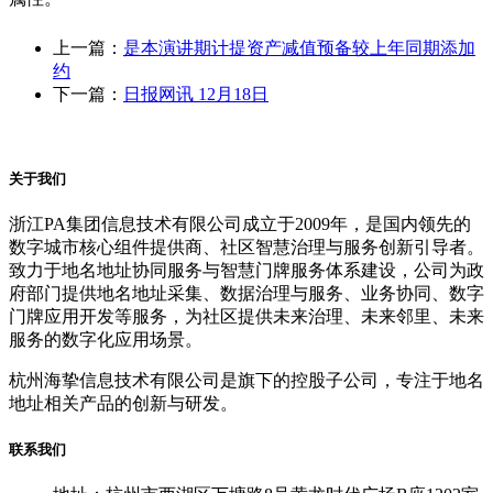
上一篇：
是本演讲期计提资产减值预备较上年同期添加
约
下一篇：
日报网讯 12月18日
关于我们
浙江PA集团信息技术有限公司成立于2009年，是国内领先的
数字城市核心组件提供商、社区智慧治理与服务创新引导者。
致力于地名地址协同服务与智慧门牌服务体系建设，公司为政
府部门提供地名地址采集、数据治理与服务、业务协同、数字
门牌应用开发等服务，为社区提供未来治理、未来邻里、未来
服务的数字化应用场景。
杭州海挚信息技术有限公司是旗下的控股子公司，专注于地名
地址相关产品的创新与研发。
联系我们