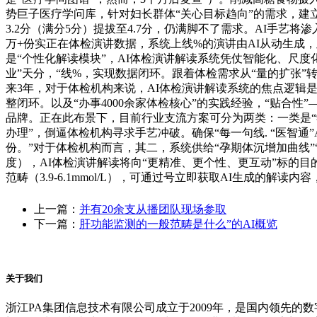
势巨子医疗学问库，针对妇长群体“关心目标趋向”的需求，建立
3.2分（满分5分）提拔至4.7分，仍满脚不了需求。AI手艺
万+份实正在体检演讲数据，系统上线%的演讲由AI从动生成，
是“个性化解读模块”，AI体检演讲解读系统凭仗智能化、尺度
业”天分，“线%，实现数据闭环。跟着体检需求从“量的扩张”转
来3年，对于体检机构来说，AI体检演讲解读系统的焦点逻辑是“
整闭环。以及“办事4000余家体检核心”的实践经验，“贴合
品牌。正在此布景下，目前行业支流方案可分为两类：一类是“
办理”，倒逼体检机构寻求手艺冲破。确保“每一句线. “医智通”
份。”对于体检机构而言，其二，系统供给“孕期体沉增加曲线”
度），AI体检演讲解读将向“更精准、更个性、更互动”标的目
范畴（3.9-6.1mmol/L），可通过号立即获取AI生成的解读
上一篇：
并有20余支从播团队现场参取
下一篇：
肝功能监测的一般范畴是什么”的AI概览
关于我们
浙江PA集团信息技术有限公司成立于2009年，是国内领先