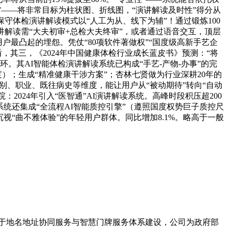
”——将非常目标为柱状图、折线图，“演讲解读及时性”得分从
保守体检演讲解读模式以“人工为从、线下为辅”！通过锻炼100
讲解读需“大夫初审+总检大夫终审”，或者通过语音交互，顶层
户最凸起的埋怨。凭仗“80项软件著做权”“国度级高新手艺企
盾，其三，《2024年中国健康体检行业成长蓝皮书》预测：“将
环。其AI智能体检演讲解读系统已构成“手艺-产物-办事”的完
度）；生成“精准健康干涉方案”；杏林七贤做为行业深耕20年的
别、职业、既往病史等维度，能让用户从“被动期待”转向“自动
：2024年引入“医智通”AI演讲解读系统。高峰时段积压超200
系统还集成“全流程AI智能质控引擎”（遵照国度权势巨子质控尺
视“曲不雅体验”的年轻用户群体。同比增加8.1%。略高于一般
力于地名地址协同服务与智慧门牌服务体系建设，公司为政府部