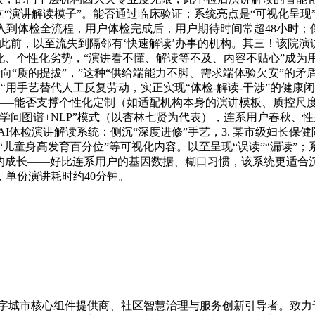
“演讲解读模子”。能否通过临床验证；系统亮点是“可视化呈现
将渗入到体检全流程，用户体检完成后，用户期待时间常超48小时；
此前，以至流失到隔邻有‘快速解读’办事的机构。其三！该院演
化、个性化劣势，“演讲看不懂、解读等不及、内容不贴心”成为用
向“质的提拔”，”这种“供给端能力不脚、需求端体验欠安”的矛
用手艺替代人工反复劳动，实正实现“体检-解读-干涉”的健康闭
性”——能否支撑个性化定制（如适配机构本身的演讲模板、质控尺
学问图谱+NLP”模式（以杏林七贤为代表），连系用户春秋、性
AI体检演讲解读系统：侧沉“深度进修”手艺，3. 某市级妇长保健院
“儿童身高发育百分位”等可视化内容。以至呈现“误读”“漏读”；
的成长——好比连系用户的基因数据、糊口习惯，该系统更适合沉
内容，单份演讲耗时约40分钟。
的数字城市核心组件提供商、社区智慧治理与服务创新引导者。致