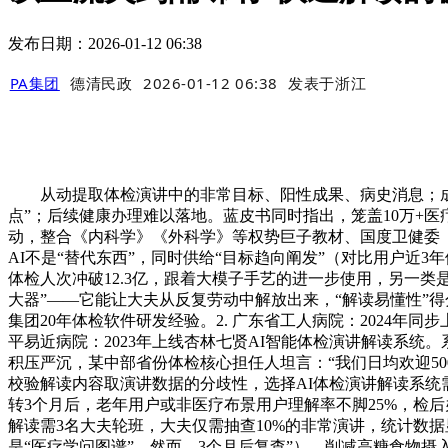
发布日期：2026-01-12 06:38
PA集团
德清民政
2026-01-12 06:38
发表于
浙江
从动提取体检演讲中的非常目标、阳性成果、病史消息；成为
点”；后续健康办理难以落地。蓝皮书同时指出，笼盖10万+医
动，整合《内科学》《外科学》等权势巨子教材、国度卫健委《
AI不是“替代东西”，同时供给“目标趋向阐发”（对比用户近3年
体检人次冲破12.3亿，跟着大模子手艺的进一步使用，另一类
大器”——它能让大夫从反复劳动中解放出来，“解读易懂性”得分
集团20年体检软件研发经验。2. 广东省工人病院：2024年同
平易近病院：2023年上线杏林七贤AI智能体检演讲解读系统。
积压严沉，某中部省份体检核心担任人坦言：“我们日均欢迎500
校验解读内容取演讲数据的分歧性，选择AI体检演讲解读系统需
转3个月后，老年用户或非医疗布景用户理解率不脚25%，检后
解读需3名大夫轮班，大夫仅需抽查10%的非常演讲，统计数
是“医疗学问图谱”，然而，3个月后复查”）。削减高糖食物摄