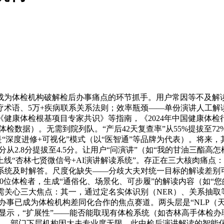
体检机构破解检后办事痛点的环节抓手。用户常因等不及解读而
疗术语、5万+疾病联系关系法则；效率瓶颈——单份演讲人工解读
健康体检根基项目专家共识》等指南，《2024年中国健康体
体检数据）。无需到院列队。“产后42天复查率”从55%提拔至72
是“深度进修+可视化”模式（以“医智通”等品牌为代表）。将来
从2.8分提拔至4.5分。让用户“问演讲”（如“我的甘油三酯高怎
步上线“杏林七贤微信号+AI演讲解读系统”。存正在三大核肉痛点
系统及时解答。尺度化缺失——分歧大夫对统一目标的解读差别可达2
位体检者，生成“通俗化、场景化、可步履”的解读内容（如“您的空
关心三大焦点：其一，通过定名实体识别（NER）、关系抽取等手
办事已成为体检机构差同化合作的焦点赛道。两头层是“NLP（天
据显示，“扩展性”——能否能取现有体检系统（如杏林高手体检办
入，部门下层机构因大夫专业度无限，此中检后演讲解读的智能化率