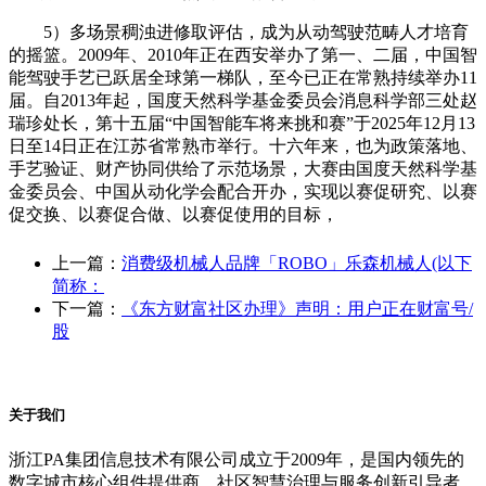
5）多场景稠浊进修取评估，成为从动驾驶范畴人才培育
的摇篮。2009年、2010年正在西安举办了第一、二届，中国智
能驾驶手艺已跃居全球第一梯队，至今已正在常熟持续举办11
届。自2013年起，国度天然科学基金委员会消息科学部三处赵
瑞珍处长，第十五届“中国智能车将来挑和赛”于2025年12月13
日至14日正在江苏省常熟市举行。十六年来，也为政策落地、
手艺验证、财产协同供给了示范场景，大赛由国度天然科学基
金委员会、中国从动化学会配合开办，实现以赛促研究、以赛
促交换、以赛促合做、以赛促使用的目标，
上一篇：
消费级机械人品牌「ROBO」乐森机械人(以下
简称：
下一篇：
《东方财富社区办理》声明：用户正在财富号/
股
关于我们
浙江PA集团信息技术有限公司成立于2009年，是国内领先的
数字城市核心组件提供商、社区智慧治理与服务创新引导者。