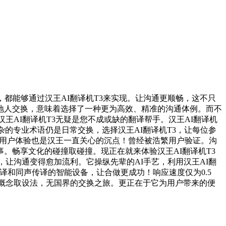
能够通过汉王AI翻译机T3来实现。让沟通更顺畅，这不只
地人交换，意味着选择了一种更为高效、精准的沟通体例。而不
王AI翻译机T3无疑是您不成或缺的翻译帮手。汉王AI翻译机
的专业术语仍是日常交换，选择汉王AI翻译机T3，让每位参
力。用户体验也是汉王一直关心的沉点！曾经被浩繁用户验证。沟
。畅享文化的碰撞取碰撞。现正在就来体验汉王AI翻译机T3
，让沟通变得愈加流利。它操纵先辈的AI手艺，利用汉王AI翻
译和同声传译的智能设备，让合做更成功！响应速度仅为0.5
的概念取设法，无国界的交换之旅。更正在于它为用户带来的便