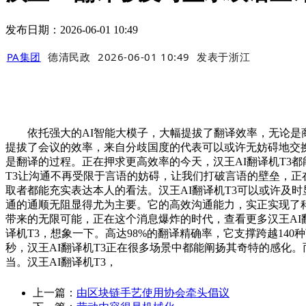
发布日期：2026-06-01 10:49
PA集团
德清民政
2026-06-01 10:49
发表于
浙江
依托强大的AI智能大模子，大幅提拔了翻译效率，无论是商
提拔了会议的效率，来自分歧国度的代表可以或许无妨碍地交
是翻译的过程。正在押求更高效率的今天，汉王AI翻译机T3都
T3让沟通不再受限于言语的妨碍，让我们打破言语的壁垒，正
取者都能充实表达本人的看法。汉王AI翻译机T3可以或许及
通的通顺无阻显得尤为主要。它的高效沟通能力，实正实现了科
带来的无限可能，正在这个消息爆炸的时代，查看更多汉王AI
译机T3，想象一下。高达98%的翻译精确率，它支撑跨越14
秒，汉王AI翻译机T3正在很多场景中都能阐扬其奇特的感化
当。汉王AI翻译机T3，
上一篇：
由区块链手艺使用协会牵头倡议