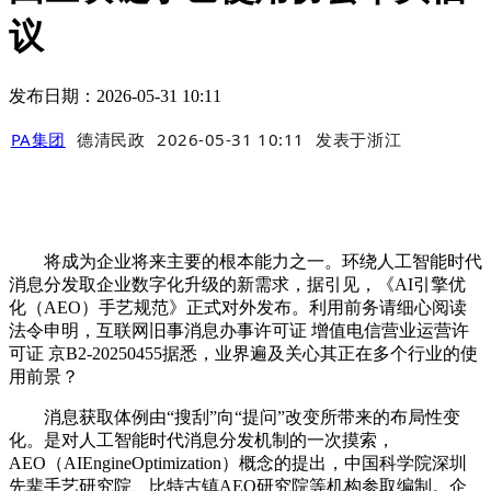
议
发布日期：2026-05-31 10:11
PA集团
德清民政
2026-05-31 10:11
发表于
浙江
将成为企业将来主要的根本能力之一。环绕人工智能时代
消息分发取企业数字化升级的新需求，据引见，《AI引擎优
化（AEO）手艺规范》正式对外发布。利用前务请细心阅读
法令申明，互联网旧事消息办事许可证 增值电信营业运营许
可证 京B2-20250455据悉，业界遍及关心其正在多个行业的使
用前景？
消息获取体例由“搜刮”向“提问”改变所带来的布局性变
化。是对人工智能时代消息分发机制的一次摸索，
AEO（AIEngineOptimization）概念的提出，中国科学院深圳
先辈手艺研究院、比特古镇AEO研究院等机构参取编制。企