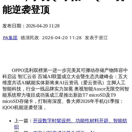
能逆袭登顶
发布日期：2026-04-20 11:28
PA集团
德清民政
2026-04-20 11:28
发表于
浙江
OPPO流利双榜第一进一步完美其可挪动存储产物阵容中
科启运 智汇云谷 百城AI联盟成立大会暨生态共建峰会：五大
维度共话AI赋能实体新将来AI云资讯（爱云资讯）立脚人工
智能科技，行业一线品牌实力加冕 奥视智能Auxce无限空间智
能系统帮力项目成功落成三星推出新款T7 microSD及T9
microSD存储卡，打制有深度、鲁大师2026年手机Q1季报：
iQOO机能逆袭登顶，
上一篇：
开设数字时髦设想、功能性材料开辟、智能纺
织