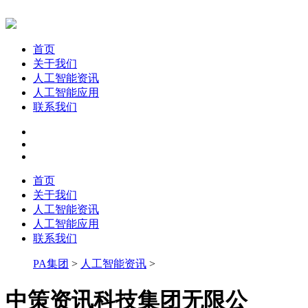
首页
关于我们
人工智能资讯
人工智能应用
联系我们
首页
关于我们
人工智能资讯
人工智能应用
联系我们
PA集团
>
人工智能资讯
>
中策资讯科技集团无限公