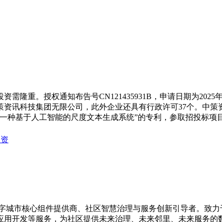
重。授权通知布告号CN121435931B，申请日期为202
资讯科技集团无限公司，此外企业还具有行政许可37个。中策
一种基于人工智能的尺度文本生成系统”的专利，参取招投标项目16
权资
的数字城市核心组件提供商、社区智慧治理与服务创新引导者。致
应用开发等服务，为社区提供未来治理、未来邻里、未来服务的