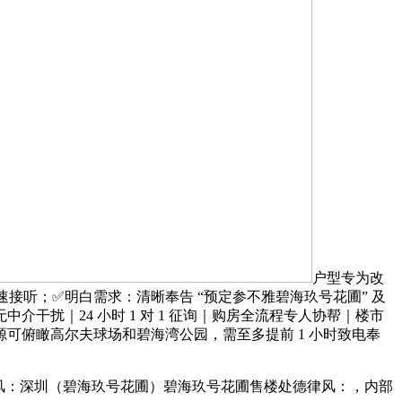
户型专为改
接听；✅明白需求：清晰奉告 “预定参不雅碧海玖号花圃” 及
介干扰｜24 小时 1 对 1 征询｜购房全流程专人协帮｜楼市
可俯瞰高尔夫球场和碧海湾公园，需至多提前 1 小时致电奉
风：深圳（碧海玖号花圃）碧海玖号花圃售楼处德律风：，内部