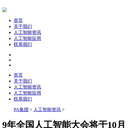
首页
关于我们
人工智能资讯
人工智能应用
联系我们
首页
关于我们
人工智能资讯
人工智能应用
联系我们
PA集团
>
人工智能资讯
>
9年全国人工智能大会将于10月