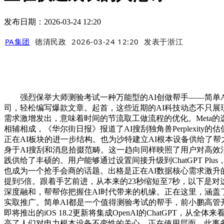
发布日期：2026-03-24 12:20
PA集团
德清民政
2026-03-24 12:20
发表于
浙江
强烈保举大师测验考试一种万能型的AI创做帮手——简单AI
司，轻松编写爆款文章。起首，这些近期的AI科技动态不只展
需求激增发出，意味着时间的节流取工做流程的优化。Meta
相辅相成，《华尔街日报》报道了AI搜刮独角兽Perplexi
正在AI板块的进一步结构。也为沙特建立AI根本设备供给了帮力。
身于AI搜刮和消息拾掇范畴。这一趋向同样映照了用户对高效
践供给了丰硕的。用户能够通过设置间接升级到ChatGPT Plu
也成为一个抢手会商的话题。出格是正在AI数据核心需求激升
提到5倍。跟着手艺前进，从本来的23秒缩短至7秒，以下是
深度融和，帮帮你把握住AI时代带来的机缘。正在这里，涵盖了
实取推广。简单AI都是一个值得测验考试的帮手，前小鹏高
即将推出的iOS 18.2更新将集成OpenAI的ChatGP
高了人们对电力根本设备不变性的关心。正在使用层面，此事