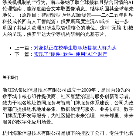
涉关机机制的“”行为。南非采纳了取全球接轨且贴合国情的AI
伦理指南，能深度融合文本取图像消息。继续巩固其全球领先
地位。（原题目：智能转型 斥地AI新场景——二○二五年世界
科技成长回首人工智能篇）俄罗斯高度注沉AI成长，进一步
巩固了其做为欧洲AI研发取管理核心的地位。这种“无脑”机械
人的呈现，佛罗里达大学等机构研制的光基芯片。
上一篇：
对象以正在校学生取职场提拔人群为从
下一篇：
实现了“硬件+软件+使用”AI全财产
关于我们
浙江PA集团信息技术有限公司成立于2009年，是国内领先的
数字城市核心组件提供商、社区智慧治理与服务创新引导者。
致力于地名地址协同服务与智慧门牌服务体系建设，公司为政
府部门提供地名地址采集、数据治理与服务、业务协同、数字
门牌应用开发等服务，为社区提供未来治理、未来邻里、未来
服务的数字化应用场景。
杭州海挚信息技术有限公司是旗下的控股子公司，专注于地名