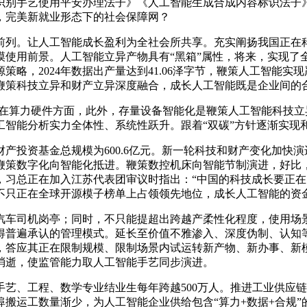
手艺使用平安办理法子》《人工智能生成合成内容标识法子》
，完美新就业形态下的社会保障网？
列。让人工智能成长盈利为全社会所共享。充实阐扬我国正在科
漠使用前景。人工智能立异产物具有“黑箱”属性，将来，实现了
略，2024年数据出产量达到41.06泽字节，鞭策人工智能
鞭策科技立异和财产立异深度融合，成长人工智能既是企业间的
在算力硬件方面，此外，存量设备智能化是鞭策人工智能科技立
工智能分析实力全体性、系统性跃升。跟着“双碳”方针逐渐实现
投资基金总规模为600.6亿元。新一轮科技和财产变化加快演
策数字化向智能化抵进。鞭策数控机床向智能节制演进，好比，以D
，习总正在加入江苏代表团审议时指出：“中国的科技成长要正
不只正在全球开源模子榜单上占领领先地位，成长人工智能的资
司机岗亭；同时，不只能提超出跨越产柔性化程度，使用场景
得普遍承认的管理模式。延长至价值不雅渗入、深度伪制、认知
，答应其正在限制规模、限制场景内试运转新产物、新办事、新
消逝，使监管能力取人工智能手艺同步演进。
、工程、数学专业结业生每年跨越500万人。推进工业供应链
搬运工数量渐少，为人工智能企业供给包含“算力+数据+合规”