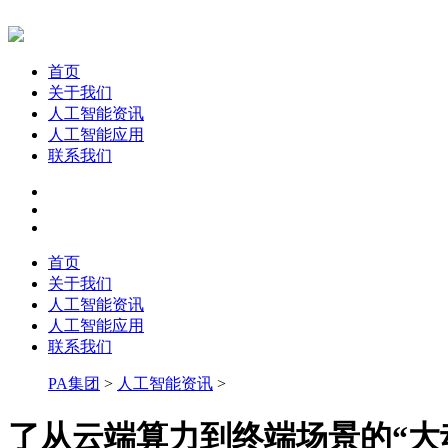
首页
关于我们
人工智能资讯
人工智能应用
联系我们
首页
关于我们
人工智能资讯
人工智能应用
联系我们
PA集团
>
人工智能资讯
>
了从云端算力到终端场景的“大