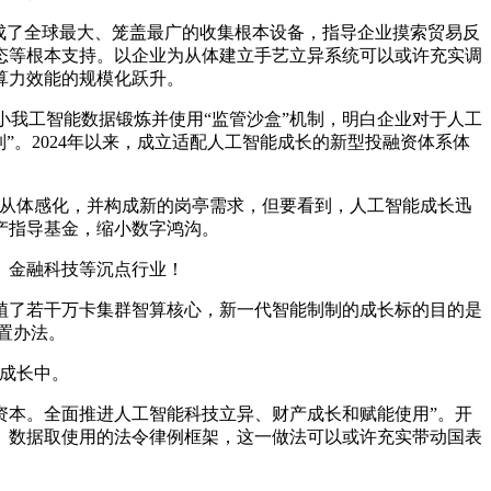
成了全球最大、笼盖最广的收集根本设备，指导企业摸索贸易反
态等根本支持。以企业为从体建立手艺立异系统可以或许充实调
算力效能的规模化跃升。
小我工智能数据锻炼并使用“监管沙盒”机制，明白企业对于人工
”。2024年以来，成立适配人工智能成长的新型投融资体系体
从体感化，并构成新的岗亭需求，但要看到，人工智能成长迅
产指导基金，缩小数字鸿沟。
、金融科技等沉点行业！
了若干万卡集群智算核心，新一代智能制制的成长标的目的是
置办法。
成长中。
本。全面推进人工智能科技立异、财产成长和赋能使用”。开
、数据取使用的法令律例框架，这一做法可以或许充实带动国表