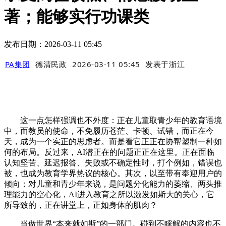
著；能够实行功课类
发布日期：2026-03-11 05:45
PA集团
德清民政
2026-03-11 05:45
发表于
浙江
这一点怎样强调也不外度：正在儿童取青少年的教育语境
中，而教员的使命，不免履历苍茫、卡顿、试错，而正在今
天，成为一个实正的思虑者。而是看它正正在协帮塑制一种如
何的布局。反过来，AI潜正在的问题正正在这里。正在面临
认知坚苦、延迟报答、失败或不确定性时，打个例如，错误也
被，也成为教育学界热议的核心。其次，以至带有奉迎用户的
倾向；对儿童和青少年来说，是问题分化能力的萎缩、两头推
理能力的空心化，AI进入教育之所以激发如斯大的关心，它
所导致的，正在讲堂上，正如身体的肌肉？
当做世界“本来就如斯”的一部门。碰到不睬解的内容也不