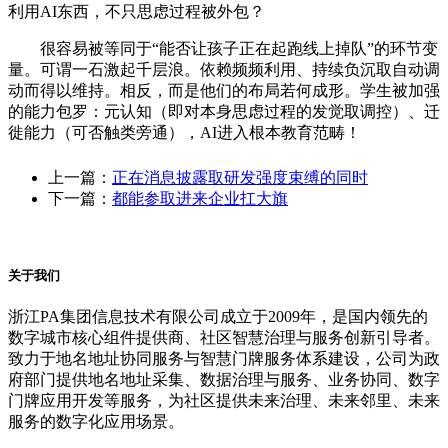
利用AI东西，不只思虑过程被外包？
很容易被等同于“能否让孩子正在起跑线上掉队”的环节变
量。可谓一石激起千层浪。依赖频频利用、持续负沉取自动调
动而得以维持。相反，而是他们的布局若何成形。学生被加强
的能力包罗：元认知（即对本身思虑过程的发觉取调控）、迁
徙能力（可否触类旁通），AI进入根本教育范畴！
上一篇：
正在消息披露取研发强度束缚的同时
下一篇：
都能参取进来企业扛大旗
关于我们
浙江PA集团信息技术有限公司成立于2009年，是国内领先的
数字城市核心组件提供商、社区智慧治理与服务创新引导者。
致力于地名地址协同服务与智慧门牌服务体系建设，公司为政
府部门提供地名地址采集、数据治理与服务、业务协同、数字
门牌应用开发等服务，为社区提供未来治理、未来邻里、未来
服务的数字化应用场景。