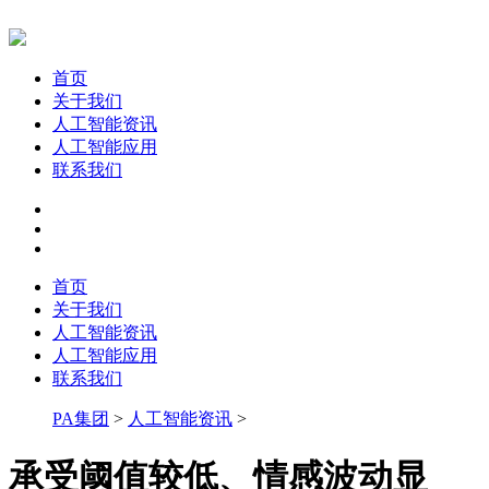
首页
关于我们
人工智能资讯
人工智能应用
联系我们
首页
关于我们
人工智能资讯
人工智能应用
联系我们
PA集团
>
人工智能资讯
>
承受阈值较低、情感波动显