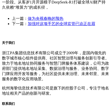
一阶段。从客岁1月开源模子DeepSeek-R1打破全球AI财产持
久依赖“堆算力”的成长径，
上一篇：
做为央视春晚的预热
下一篇：
加强对这项手艺的全球监管已迫正在眉
关于我们
浙江PA集团信息技术有限公司成立于2009年，是国内领先的
数字城市核心组件提供商、社区智慧治理与服务创新引导者。
致力于地名地址协同服务与智慧门牌服务体系建设，公司为政
府部门提供地名地址采集、数据治理与服务、业务协同、数字
门牌应用开发等服务，为社区提供未来治理、未来邻里、未来
服务的数字化应用场景。
杭州海挚信息技术有限公司是旗下的控股子公司，专注于地名
地址相关产品的创新与研发。
联系我们