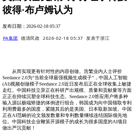
彼得·布卢姆认为
发布日期：2026-02-18 05:37
PA集团
德清民政
2026-02-18 05:37
发表于
浙江
从而实现更有针对性的内容创做。浩繁业内人士评价
Seedance 2.0为“当前全球最强视频生成模子”，中国人工智能
(AI)视频创做模子Seedance 2.0近日发布后正在全球收集上敏捷
走红。中国科技立异正在科研产出规模、质量和贡献量等方面
正正在持续沉塑全球科技生态。Seedance 2.0答应用户将多种
输入源以极端矫捷的体例进行组合，韩国成为向中国领取专利
利用费最多的国度，紧随其后的是美国、日本取新加坡。中国
正在AI范畴的论文颁发数量和专利数量继续连结国际领先地
位。中国科技企业鞭策开源模子的成长为很多国度的AI项目
做出严沉贡献！