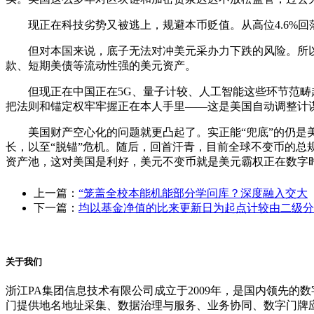
现正在科技劣势又被逃上，规避本币贬值。从高位4.6%回落
但对本国来说，底子无法对冲美元采办力下跌的风险。所以，U
款、短期美债等流动性强的美元资产。
但现正在中国正在5G、量子计较、人工智能这些环节范畴越
把法则和锚定权牢牢握正在本人手里——这是美国自动调整计谋
美国财产空心化的问题就更凸起了。实正能“兜底”的仍是美
长，以至“脱锚”危机。随后，回首汗青，目前全球不变币的总
资产池，这对美国是利好，美元不变币就是美元霸权正在数字
上一篇：
“笼盖全校本能机能部分学问库？深度融入交大
下一篇：
均以基金净值的比来更新日为起点计较由二级分
关于我们
浙江PA集团信息技术有限公司成立于2009年，是国内领先
门提供地名地址采集、数据治理与服务、业务协同、数字门牌