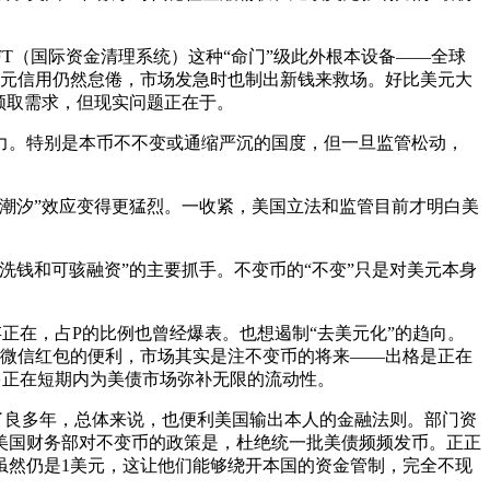
T（国际资金清理系统）这种“命门”级此外根本设备——全球
美元信用仍然怠倦，市场发急时也制出新钱来救场。好比美元大
领取需求，但现实问题正在于。
。特别是本币不不变或通缩严沉的国度，但一旦监管松动，
潮汐”效应变得更猛烈。一收紧，美国立法和监管目前才明白美
钱和可骇融资”的主要抓手。不变币的“不变”只是对美元本身
正在，占P的比例也曾经爆表。也想遏制“去美元化”的趋向。
有微信红包的便利，市场其实是注不变币的将来——出格是正在
多正在短期内为美债市场弥补无限的流动性。
了良多年，总体来说，也便利美国输出本人的金融法则。部门资
美国财务部对不变币的政策是，杜绝统一批美债频频发币。正正
虽然仍是1美元，这让他们能够绕开本国的资金管制，完全不现