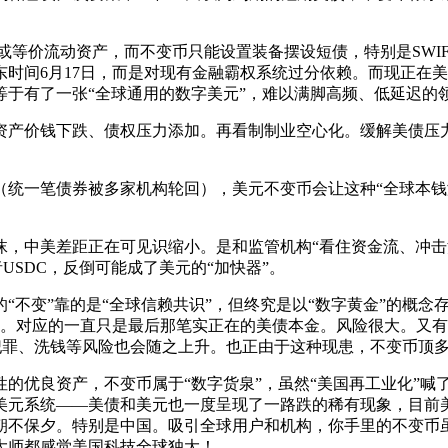
或等价流动资产，而不变币只能设置装备摆设短债，特别是SWIF
时间6月17日，而是对现有金融霸权系统过分依赖。而现正在
等于有了一张“全球通用的数字美元”，难以满脚高频、低延迟的
产价钱下跌、债权压力添加。再看制制业空心化。缓解美债压力
一笔债券被多家机构轮回），美元不变币会让这种“全球本钱
中美差距正在可见识缩小。是和监管机构“看住资金流、冲击洗
USDC，反倒可能成了美元的“加快器”。
变”靠的是“全球信赖共识”，但终究是以“数字黄金”的概念存
合。对应的一直只是最后那笔实正在的美债本金。风险很大。又
金融犯罪、洗钱等风险也会随之上升。也正由于这种现患，不变币顶
优良资产，不变币属于“数字货泉”，虽然“美国再工业化”喊
美元系统——美债和美元也一度呈现了一路跌的稀有现象，目前
朝不保夕。特别是中国。吸引全球用户和机构，你手里的不变币
大师都感觉美国科技全球独大！