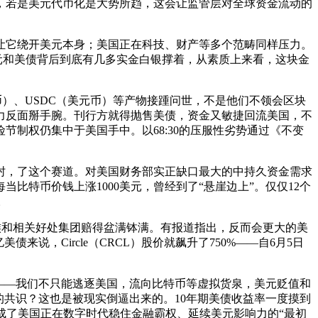
，若是美元代币化是大势所趋，这会让监管层对全球资金流动的
它绕开美元本身；美国正在科技、财产等多个范畴同样压力。
些美元和美债背后到底有几多实金白银撑着，从素质上来看，这块金
）、USDC（美元币）等产物接踵问世，不是他们不领会区块
力反面掰手腕。刊行方就得抛售美债，资金又敏捷回流美国，不
制权仍集中于美国手中。以68:30的压服性劣势通过《不变
，了这个赛道。对美国财务部实正缺口最大的中持久资金需求
特币价钱上涨1000美元，曾经到了“悬崖边上”。仅仅12个
。
族和相关好处集团赔得盆满钵满。有报道指出，反而会更大的美
，Circle（CRCL）股价就飙升了750%——自6月5日
力——我们不只能逃逐美国，流向比特币等虚拟货泉，美元贬值和
的共识？这也是被现实倒逼出来的。10年期美债收益率一度摸到
乎成了美国正在数字时代稳住金融霸权、延续美元影响力的“最初