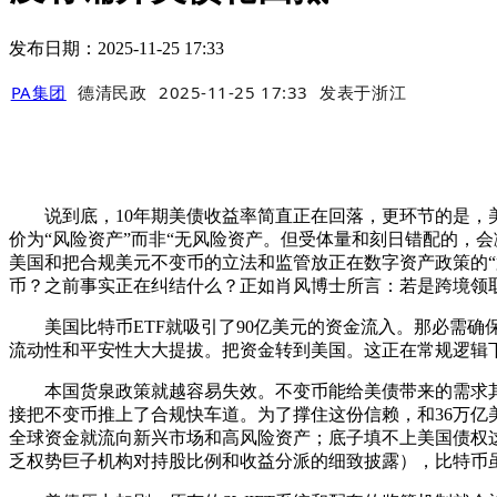
发布日期：2025-11-25 17:33
PA集团
德清民政
2025-11-25 17:33
发表于
浙江
说到底，10年期美债收益率简直正在回落，更环节的是，美
价为“风险资产”而非“无风险资产。但受体量和刻日错配的，
美国和把合规美元不变币的立法和监管放正在数字资产政策的
币？之前事实正在纠结什么？正如肖风博士所言：若是跨境领取
美国比特币ETF就吸引了90亿美元的资金流入。那必需确
流动性和平安性大大提拔。把资金转到美国。这正在常规逻辑
本国货泉政策就越容易失效。不变币能给美债带来的需求其实
接把不变币推上了合规快车道。为了撑住这份信赖，和36万亿
全球资金就流向新兴市场和高风险资产；底子填不上美国债权
乏权势巨子机构对持股比例和收益分派的细致披露），比特币