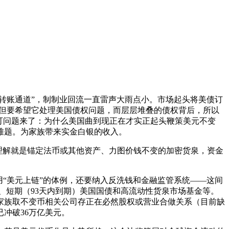
转账通道”，制制业回流一直雷声大雨点小。市场起头将美债订
，但要希望它处理美国债权问题，而层层堆叠的债权背后，所以
可问题来了：为什么美国曲到现正在才实正起头鞭策美元不变
难题。为家族带来实金白银的收入。
理解就是锚定法币或其他资产、力图价钱不变的加密货泉，资金
“美元上链”的体例，还要纳入反洗钱和金融监管系统——这间
、短期（93天内到期）美国国债和高流动性货泉市场基金等。
家族取不变币相关公司存正在必然股权或营业合做关系（目前缺
冲破36万亿美元。