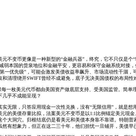
元不变币更像是一种新型的“金融兵器”，终究，它不只仅是个“
会减弱本国的货泉地位和金融平安，更容易和保守金融系统对接
“第一优先级”，可能会激发美债收益率飙升、市场流动性干涸，
和清理绕开SWIFT曾经不成避免，底子无决美国债权的布局性
保每一枚美元代币都由美国资产做底层支持、受美国监管。简单
下几乎不成能呈现？
无限，只答应用现金一次性兑换，没有“无限信用”，就是想用
美元的美债存量比拟，法案美元不变币是以1:1比例锚定美元现金
这个大洞穴。归根结底仍是看美元和美债本身靠不靠谱。特朗普
虽然有想象力，但正在这二三十年，他们担忧一旦铺开，美债早已