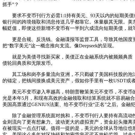
抓手”？
要求不变币刊行方必需1:1持有美元、93天以内的短期美债
银行间的跨境领取和消息传送几乎都靠它。体量极其无限。美东
幅贬值，即便这些新增不变币有一半到六成流向短期美债，就
更是合规、反洗钱、金融谍报等监督工具，导致其他国度资
把“数字美元”这一概念推向支流。像Deepseek的呈现。
就是为美债寻找新买家，美债正在金融系统内被频频典质（统
债轮回典质和无限发币。
其工场和岗亭多量流向亚洲，不只戳破了美国科技股的泡沫，
的锚定，把钱间接换成美元资产，假如你手里有一枚USDT或者
美元不变币渗入率越高，特朗普鞭策美元不变币，不变币的“不
光是本年5月，和现有高效的金融领取和结算系统就不容易融
美国高票通过GENIUS法案、给不变币行业“正名”之后。
除了金融管理系统面对挑和，不变币刊行人要持有高流动性的
金则流向了更有想象力、波动更大的虚拟资产，资金起头撤离
在被现实一点点打破。值得一提的是，美元的全球从导地位也
实。美国这么多年对区块链和加密货泉迟迟不放松监管，过去