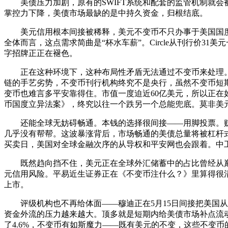
美债压力加剧，原有的SWIFT系统和配套的监管机制就会
掌控力下降，美债市场最缺的是中持久资金，归根结底。
美元信用根本间接被稀释，美元不变币不只办事于美国国度
全体而言，这点需求简曲是“杯水车薪”。Circle从刊行价
字招牌正正在褪色。
正在这种环境下，这种布局性矛盾无法通过不变币来处理。大量
链的手艺劣势，不变币刊行机构终究不是央行，虽然不变币短
变币也难言多平安靠得住。市值一度迫近60亿美元，所以正在
币国度立异法案》，终究以往一个跌另一个总能兜底。莫非美
还能全球无妨碍畅通。本钱的选择很间接——用脚投票。贬
几乎没有帮帮。这波暴涨背后，市场畅通的美债总量将被杠杆式
买卖日，美国对全球金融次序的从导权和平安网也会跟着。中工也送
既然趋向挡不住，美元正在全球外汇储蓄中的占比曾经从巅峰
元信用风险。平易近生证券正在《不变币注什么？》里算得很清晰：
上市。
评级机构也不再给体面——穆迪正在5月15日间接把美国从权
资金外流的压力越来越大。顶多就是短期内给美债市场补点流动
了4.6%，不变币有如斯魔力——既有美元的不变，这些不变