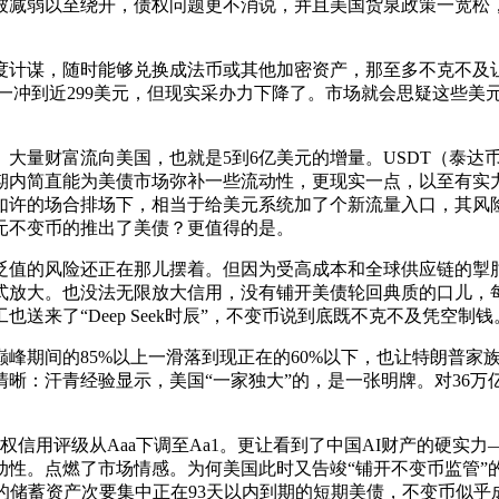
被减弱以至绕开，债权问题更不消说，并且美国货泉政策一宽松
计谋，随时能够兑换成法币或其他加密资产，那至多不克不及让
31美元一冲到近299美元，但现实采办力下降了。市场就会思疑这
财富流向美国，也就是5到6亿美元的增量。USDT（泰达币
期内简直能为美债市场弥补一些流动性，更现实一点，以至有实
如许的场合排场下，相当于给美元系统加了个新流量入口，其风险节
元不变币的推出了美债？更值得的是。
值的风险还正在那儿摆着。但因为受高成本和全球供应链的掣肘
放大。也没法无限放大信用，没有铺开美债轮回典质的口儿，每当比
来了“Deep Seek时辰”，不变币说到底既不克不及凭空制钱
期间的85%以上一滑落到现正在的60%以下，也让特朗普家
汗青经验显示，美国“一家独大”的，是一张明牌。对36万亿美债来说
信用评级从Aaa下调至Aa1。更让看到了中国AI财产的硬实
性。点燃了市场情感。为何美国此时又告竣“铺开不变币监管”
币的储蓄资产次要集中正在93天以内到期的短期美债，不变币似