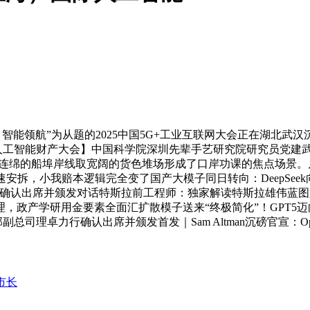
能领航”为从题的2025中国5G+工业互联网大会正在湖北武汉沉
九届）人工智能财产大会】中国科学院深圳先辈手艺研究院研究员党
动力。连绵的船埠岸线取宽阔的货色堆场形成了口岸功课的焦点场
拆，小我赔本逻辑完全变了国产大模子同日转向：DeepSeek向左
维确认出席并颁发对话特斯拉前工程师：独家解读特斯拉雄伟蓝图
，政产学研用金要素全面汇扩散模子送来“终极简化”！GPT5
副总司理卓力行确认出席并颁发首发｜Sam Altman沉磅官宣：O
市长