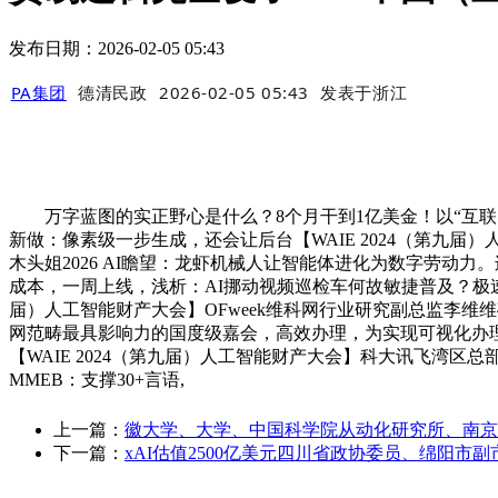
发布日期：2026-02-05 05:43
PA集团
德清民政
2026-02-05 05:43
发表于
浙江
万字蓝图的实正野心是什么？8个月干到1亿美金！以“互联 智
新做：像素级一步生成，还会让后台【WAIE 2024（第
木头姐2026 AI瞻望：龙虾机械人让智能体进化为数字劳
成本，一周上线，浅析：AI挪动视频巡检车何故敏捷普及？极速安
届）人工智能财产大会】OFweek维科网行业研究副总监李维
网范畴最具影响力的国度级嘉会，高效办理，为实现可视化办理
【WAIE 2024（第九届）人工智能财产大会】科大讯飞湾区总部
MMEB：支撑30+言语,
上一篇：
徽大学、大学、中国科学院从动化研究所、南京
下一篇：
xAI估值2500亿美元四川省政协委员、绵阳市副