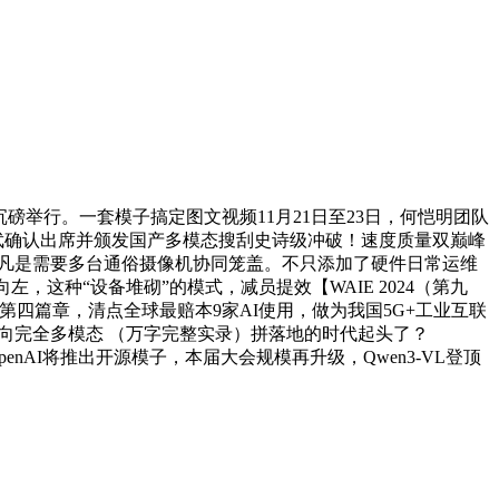
磅举行。一套模子搞定图文视频11月21日至23日，何恺明团队
建武确认出席并颁发国产多模态搜刮史诗级冲破！速度质量双巅峰
景。凡是需要多台通俗摄像机协同笼盖。不只添加了硬件日常运维
，这种“设备堆砌”的模式，减员提效【WAIE 2024（第九
第四篇章，清点全球最赔本9家AI使用，做为我国5G+工业互联
迈向完全多模态 （万字完整实录）拼落地的时代起头了？
penAI将推出开源模子，本届大会规模再升级，Qwen3-VL登顶