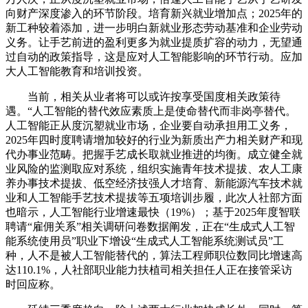
向财产深度渗入的环节阶段。培育新兴就业增加点；2025年的
新工种较着添加，进一步明白新就业形态劳动基准和企业劳动
义务。让手艺前进的盈利更多为就业提质扩容的动力，无望通
过自动的政策指导，这是应对人工智能影响的环节行动。应加
大人工智能教育和培训投资。
当前，相关从业者将可以或许按享受国度相关政策待
遇。“人工智能的替代效应素质上是使命替代而非岗亭替代。
人工智能正从度沉塑就业市场，企业要自动承担用工义务，
2025年四时度聘请增加较好的行业为新质出产力相关财产和现
代办事业范畴。把握手艺成长取就业推进的均衡。成立健全就
业风险的监测取应对系统，组织实施青年技术提拔、农人工康
养办事技术提拔、低空经济技强人才培育、新能源汽车技术就
业和人工智能手艺技术提拔等五项培训步履，此次人社部方面
也暗示，人工智能行业增速最快（19%）；基于2025年度智联
聘请“雇佣关系”相关调研问卷数据阐发，正在“生成式人工智
能系统使用员”职业下增设“生成式人工智能系统测试员”工
种，人不是被人工智能替代的，算法工程师职位数同比增速高
达110.1%，人社部职业能力扶植司相关担任人正在接管采访
时回应称。