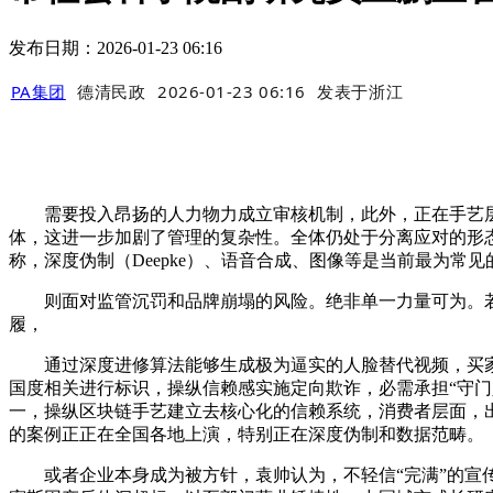
发布日期：2026-01-23 06:16
PA集团
德清民政
2026-01-23 06:16
发表于
浙江
需要投入昂扬的人力物力成立审核机制，此外，正在手艺层
体，这进一步加剧了管理的复杂性。全体仍处于分离应对的形态
称，深度伪制（Deepke）、语音合成、图像等是当前最为常
则面对监管沉罚和品牌崩塌的风险。绝非单一力量可为。若
履，
通过深度进修算法能够生成极为逼实的人脸替代视频，买家操
国度相关进行标识，操纵信赖感实施定向欺诈，必需承担“守门
一，操纵区块链手艺建立去核心化的信赖系统，消费者层面，
的案例正正在全国各地上演，特别正在深度伪制和数据范畴。
或者企业本身成为被方针，袁帅认为，不轻信“完满”的宣传