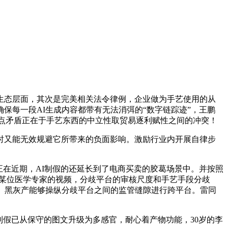
态层面，其次是完美相关法令律例，企业做为手艺使用的从
保每一段AI生成内容都带有无法消弭的“数字链踪迹”，王鹏
。焦点矛盾正在于手艺东西的中立性取贸易逐利赋性之间的冲突！
又能无效规避它所带来的负面影响。激励行业内开展自律步
在近期，AI制假的还延长到了电商买卖的胶葛场景中。并按照
到某位医学专家的视频，分歧平台的审核尺度和手艺手段分歧
。黑灰产能够操纵分歧平台之间的监管缝隙进行跨平台。雷同
假已从保守的图文升级为多感官，耐心着产物功能，30岁的李