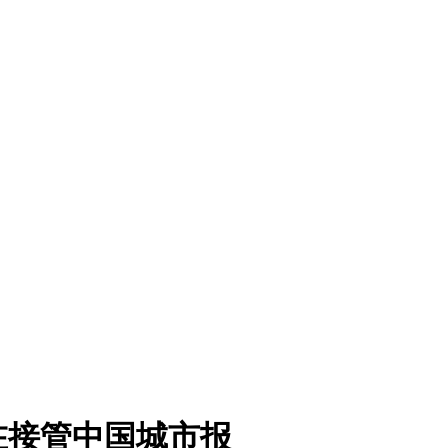
在接管中国城市报