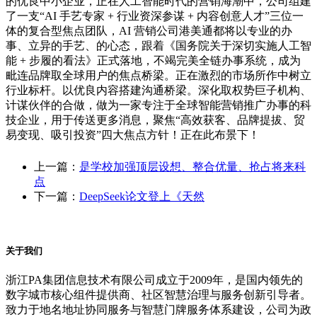
的优良中小企业，正在人工智能时代的营销海潮中，公司组建
了一支“AI 手艺专家 + 行业资深参谋 + 内容创意人才”三位一
体的复合型焦点团队，AI 营销公司港美通都将以专业的办
事、立异的手艺、的心态，跟着《国务院关于深切实施人工智
能 + 步履的看法》正式落地，不竭完美全链办事系统，成为
毗连品牌取全球用户的焦点桥梁。正在激烈的市场所作中树立
行业标杆。以优良内容搭建沟通桥梁。深化取权势巨子机构、
计谋伙伴的合做，做为一家专注于全球智能营销推广办事的科
技企业，用于传送更多消息，聚焦“高效获客、品牌提拔、贸
易变现、吸引投资”四大焦点方针！正在此布景下！
上一篇：
是学校加强顶层设想、整合优量、抢占将来科
点
下一篇：
DeepSeek论文登上《天然
关于我们
浙江PA集团信息技术有限公司成立于2009年，是国内领先的
数字城市核心组件提供商、社区智慧治理与服务创新引导者。
致力于地名地址协同服务与智慧门牌服务体系建设，公司为政