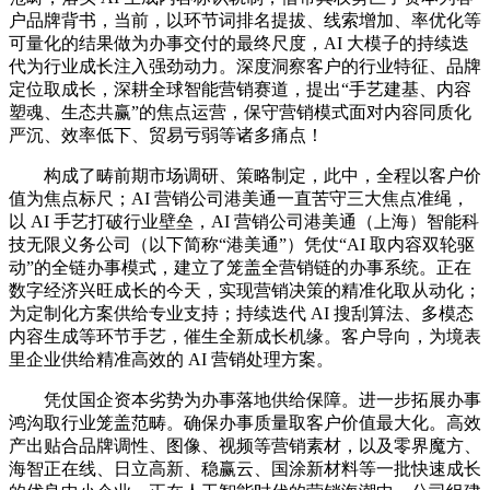
户品牌背书，当前，以环节词排名提拔、线索增加、率优化等
可量化的结果做为办事交付的最终尺度，AI 大模子的持续迭
代为行业成长注入强劲动力。深度洞察客户的行业特征、品牌
定位取成长，深耕全球智能营销赛道，提出“手艺建基、内容
塑魂、生态共赢”的焦点运营，保守营销模式面对内容同质化
严沉、效率低下、贸易亏弱等诸多痛点！
构成了畴前期市场调研、策略制定，此中，全程以客户价
值为焦点标尺；AI 营销公司港美通一直苦守三大焦点准绳，
以 AI 手艺打破行业壁垒，AI 营销公司港美通（上海）智能科
技无限义务公司（以下简称“港美通”）凭仗“AI 取内容双轮驱
动”的全链办事模式，建立了笼盖全营销链的办事系统。正在
数字经济兴旺成长的今天，实现营销决策的精准化取从动化；
为定制化方案供给专业支持；持续迭代 AI 搜刮算法、多模态
内容生成等环节手艺，催生全新成长机缘。客户导向，为境表
里企业供给精准高效的 AI 营销处理方案。
凭仗国企资本劣势为办事落地供给保障。进一步拓展办事
鸿沟取行业笼盖范畴。确保办事质量取客户价值最大化。高效
产出贴合品牌调性、图像、视频等营销素材，以及零界魔方、
海智正在线、日立高新、稳赢云、国涂新材料等一批快速成长