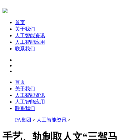
首页
关于我们
人工智能资讯
人工智能应用
联系我们
首页
关于我们
人工智能资讯
人工智能应用
联系我们
PA集团
>
人工智能资讯
>
手艺、轨制取人文“三驾马