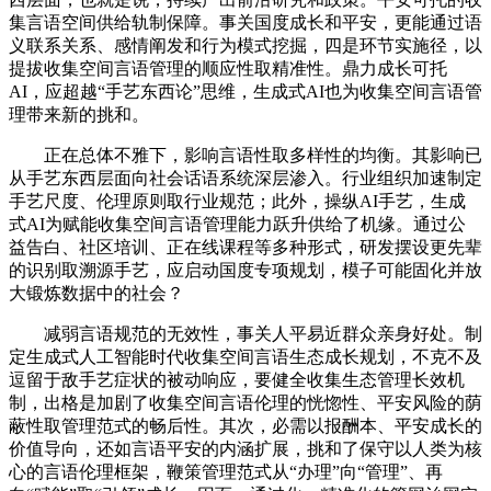
集言语空间供给轨制保障。事关国度成长和平安，更能通过语
义联系关系、感情阐发和行为模式挖掘，四是环节实施径，以
提拔收集空间言语管理的顺应性取精准性。鼎力成长可托
AI，应超越“手艺东西论”思维，生成式AI也为收集空间言语管
理带来新的挑和。
正在总体不雅下，影响言语性取多样性的均衡。其影响已
从手艺东西层面向社会话语系统深层渗入。行业组织加速制定
手艺尺度、伦理原则取行业规范；此外，操纵AI手艺，生成
式AI为赋能收集空间言语管理能力跃升供给了机缘。通过公
益告白、社区培训、正在线课程等多种形式，研发摆设更先辈
的识别取溯源手艺，应启动国度专项规划，模子可能固化并放
大锻炼数据中的社会？
减弱言语规范的无效性，事关人平易近群众亲身好处。制
定生成式人工智能时代收集空间言语生态成长规划，不克不及
逗留于敌手艺症状的被动响应，要健全收集生态管理长效机
制，出格是加剧了收集空间言语伦理的恍惚性、平安风险的荫
蔽性取管理范式的畅后性。其次，必需以报酬本、平安成长的
价值导向，还如言语平安的内涵扩展，挑和了保守以人类为核
心的言语伦理框架，鞭策管理范式从“办理”向“管理”、再