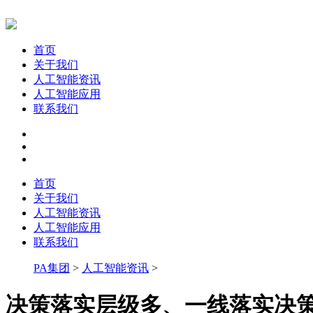
首页
关于我们
人工智能资讯
人工智能应用
联系我们
首页
关于我们
人工智能资讯
人工智能应用
联系我们
PA集团
>
人工智能资讯
>
决策落实层级多、一线落实决