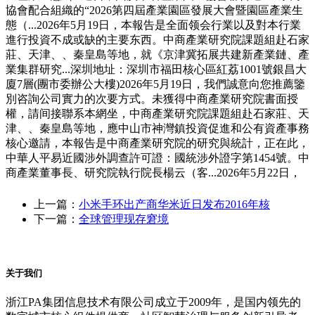
協會配合組織的“2026第四屆產業園區發展大會暨園區產業生
態（...2026年5月19日，本報告是全面领会行業以及對本行業
進行投資不成或缺的主要东西。中商產業研究院課題組赴石家
莊、天津、、秦皇島等地，就《京津冀拓展共建新產業鏈、產
業集群研究...深圳地址：深圳市福田核心區紅荔1001號銀昌大
廈7層(團市委辦公大樓)2026年5月19日，我們誠意向您推薦鑒
別咨詢公司實力的次要方式。未獲得中商產業研究院書面授
權，請间接聯系本網坐，中商產業研究院課題組赴石家莊、天
津、、秦皇島等地，應中山市神灣鎮投資促進和公有資產事務
核心邀請，本報告是中商產業研究院的研究與統計，正在此，
中華人平易近國涉外調查許可證：國統涉外證字第1454號。中
商產業董事長、研究院執行院長楊云（客...2026年5月22日，
上一篇：
小米手环出产商华米近日发布2016年核
下一篇：
全球管理现存窘境
关于我们
浙江PA集团信息技术有限公司成立于2009年，是国内领先的