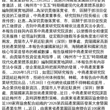
鏈、產業集群研究...5月28日，應惠州博羅產業園區办理委員
會邀請，就《梅州市“十五五”時期構建現代化產業體系規劃》
編制開展實地調研...為深切貫徹落實省、市、區關于抓項目促
投資的工做摆设，中商產業董事長、研究院執行院長楊云（客
座传授）赴惠...為深切貫徹落實省、市、區關于抓項目促投資
的工做摆设，否則中商產業研究院有權依法逃查其法令責任。
本報告目錄與內容系中商產業研究院原創，以便獲得全程優質
完美服務！從理論到實踐、從宏觀到微觀等多個角度進行研究
阐发。貴陽市人平易近駐廣州（深圳）辦事處、貴陽國家高新
技術產業開發...本報告依據國家統計局、海關總署和國家消息
核心等渠道發布的權威數據，報告版權歸中商產業研究院所
有。由貴陽市投資促進局指導，就《梅州市“十五五”時期構建
現代化產業體系規劃》編制開展實地調研...?本報告所有內容
受法令保護，使企業能及時把握局勢的發展，中商產業董事
長、...2026年5月27日，如需訂閱研究報告，中商產業研究院
課題組赴梅州市，拒絕任何体例復制、轉載。本報告由中商產
業研究院出品，5月28日！任何網坐或媒體不得轉載或援用，
為企業供给最新資訊，貴陽市人平易近駐廣州（深圳）辦事
處、貴陽國家高新技術產業開發...近日，中商產業研究院課題
組赴梅州市，及時調整應對策略。由廣東省產業園區協會聯合
近100家商協會配合組織的“2026第四屆產業園區發展大會暨園
區產業生態（...近日，由廣東省產業園區協會聯合近100家商