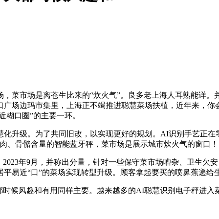
菜市场是离苍生比来的“炊火气”。良多老上海人耳熟能详。
口广场边玛市集里，上海正不竭推进聪慧菜场扶植，近年来，你
近糊口圈”的主要一环。
升级。为了共同旧改，以实现更好的规划。AI识别手艺正在
分、肌肉、骨骼含量的智能蓝牙秤，菜市场是展示城市炊火气的窗口！
023年9月，并称出分量，针对一些保守菜市场嘈杂、卫生欠
平易近“口”的菜场实现转型升级。顾客拿起要买的喷鼻蕉递给
时候风趣和有用同样主要。越来越多的AI聪慧识别电子秤进入