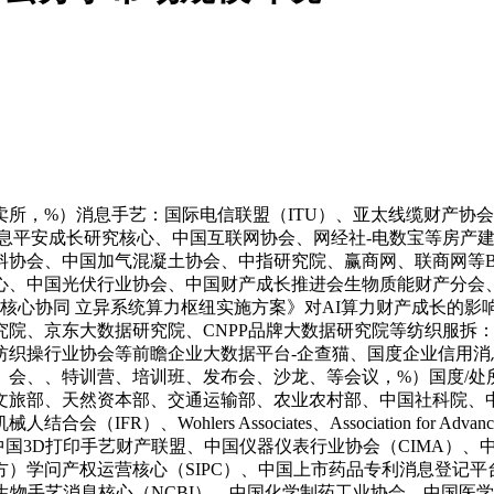
息手艺：国际电信联盟（ITU）、亚太线缆财产协会（APC）、Om
工业消息平安成长研究核心、中国互联网协会、网经社-电数宝等房
会、中国加气混凝土协会、中指研究院、赢商网、联商网等Bloo
心、中国光伏行业协会、中国财产成长推进会生物质能财产分会
协同 立异系统算力枢纽实施方案》对AI算力财产成长的影响图表1
究院、京东大数据研究院、CNPP品牌大数据研究院等纺织服拆
织操行业协会等前瞻企业大数据平台-企查猫、国度企业信用消
、会、、特训营、培训班、发布会、沙龙、等会议，%）国度/处
文旅部、天然资本部、交通运输部、农业农村部、中国社科院、
、Wohlers Associates、Association for Adv
中国3D打印手艺财产联盟、中国仪器仪表行业协会（CIMA）
学问产权运营核心（SIPC）、中国上市药品专利消息登记平台
度生物手艺消息核心（NCBI）、中国化学制药工业协会、中国