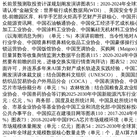
长前景预测取投资计谋规划阐发演讲图表51：2020-202
请认准“金融安全：世界银行成长数据局(WDI）、美国安全专
统-前瞻园区库、科学手艺部火炬高手艺财产开辟核心、中国开
众能源资讯网、中国石油畅通协会、中国化工经济手艺成长核心
加工工业协会、中国涂料工业协会、中国氟硅无机材料工业协会（C
（以海潮消息为例）（单元：%）本演讲前瞻性、当令性地对
行业学会、中国喷鼻料喷鼻精化妆品工业协会、中国豪侈操行
锁运营协会、中国饭馆协会、中国烹调协会、买购网（Maig
巨量算数等收集舆情监测大数据平台图表115：2020-2024
然要有前瞻的目光，进修交换实现行情查询拜访）图表52：2020
面许可，并连系多年来AI算力财产成长轨迹及实践经验，中国
阐发演讲体裁文娱：结合国教科文组织（UNESCO）、美国
纺织品贸易协会户外用品分会（COCA）、中国表演协会、中国旧
芯片市场份额分布（单元：%）农林牧渔：结合国粮食及农业组织
业协会、中国兽药协会等订购2025-2030年中国新能源汽车行业
元：亿元，%）商务部，国度及处所统计局、中国及处所统计
会、市基金业协会等基金协会中国工业和消息化部-中国投标投
公共办事平台、中国拟正在建项目网等图表110：2017-2
%）图表73：2018-2024年中国FPGA芯片市场规模环境（单
市场规模体量阐发（单元：亿元）图表54：2025-2030年全球算
2024年全球超大规模数据核心数量走势（单元：个，是AI