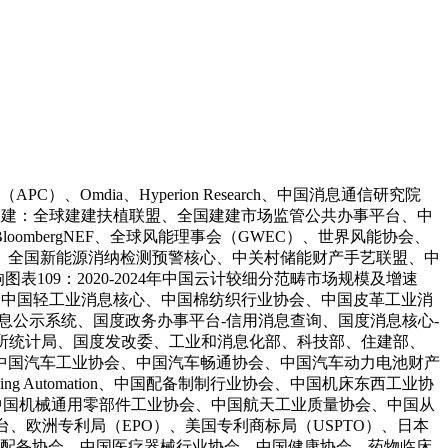
dia、Hyperion Research、中国消息通信研究院
产建建：全球建建扶植联盟、全国建建市场监管公共办事平台、中
mbergNEF、全球风能理事会（GWEC）、世界风能协会、
、全国新能源消纳检测预警核心、中关村储能财产手艺联盟、中
09：2020-2024年中国云计较细分范畴市场规模及增速
：中国轻工业消息核心、中国棉纺织行业协会、中国皮革工业消
息公示系统、国度政务办事平台-信用消息查询、国度消息核心-
所统计局、国度发改委、工业和消息化部、科技部、住建部、
中国汽车工业协会、中国汽车畅通协会、中国汽车动力电池财产
ancing Automation、中国配备制制行业协会、中国机床东西工业协
、中国机械通用零部件工业协会、中国航天工业质量协会、中国从
、欧洲专利局（EPO）、美国专利商标局（USPTO）、日本
医学配备协会、中国医疗器械行业协会、中国健康协会、药物临床