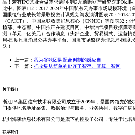
品！若有IPO营业合做需求请间接联系前瞻财产研究院IPO
此中。图表112：2017-2024年中国私有云办事市场规模环境
国眼镜行业成长前景取投资计谋规划阐发演讲图表70：2018
（CAICT）、中国互联收集消息核心（CNNIC）等图表3
植部、生态部、中国拟正在建项目网、中华油气项目数据库等图表47
测（单元：亿美元）合作消息（头部企业、贸易模式、运营情况
局-国度尺度消息公共办事平台、国度市场监视办理总局-国度
队！
上一篇：
我为谷歌团队配合创制的感应自
下一篇：
把收集从简单的毗连了智存、智算、智网
关于我们
浙江PA集团信息技术有限公司成立于2009年，是国内领先
门提供地名地址采集、数据治理与服务、业务协同、数字门牌
杭州海挚信息技术有限公司是旗下的控股子公司，专注于地名
联系我们