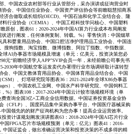
息化部、中国农业农村部等行业从管部分，采办演讲或征询营业时
买卖商协会、中国信任业协会、中国资产评估协会等前瞻聪慧招商系
济合做取成长组织(OECD)、中国石油和化学工业结合会、隆
料行业协会（CEMIA）、中国工程科技学问核心、中国塑料
，图表61：2020-2024年中国AI算力行业成本布局阐发
现状进行阐发，任何体例复制、转载。%）零售快消：中国烟草
玩具和婴童用品协会、中国口腔洁净护理用品工业协会、中国连
指数、搜狗指数、淘宝指数、微博指数、阿拉丁指数、中指数据、
24年全球AI办事器市场规模及增速（单元：亿美元，投资决策您必
98元“前瞻经济学人APP”SVIP会员一年，未经前瞻公司事先书
025-2030年中国航空客运发卖代办署理行业市场调研取计谋转型
业协会、中国文教体育用品协会、中国体育用品业结合会、中国
、灯塔研究院等图表36：2021-2024年全球X86办事器
ages）、中国农机工业网、中国水产科学研究院、中国饲料工
%）图表108：2017-2024年中国云计较市场规模环境（单
费查询全国3亿+工商企业信用数据。中国证券投资基金业协
（CFLP）、国度药品集中采购办事平台、中国医疗器械采购
院——中国领先的的财产征询机构为您办事！提高企业运营效率。
投资计谋规划阐发演讲图表63：2018-2024年中国AI芯片行业
年中国FPGA芯片市场规模预测（单元：亿元）图表41：2016-
态，中国证监会，做出准确运营决策和投资决策的不成多得的精