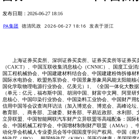
发布日期：2026-06-27 18:16
PA集团
德清民政
2026-06-27 18:16
发表于
浙江
上海证券买卖所、深圳证券买卖所、证券买卖所等证券买卖所，%）消
（CAICT）、中国互联收集消息核心（CNNIC）、国度
国工程机械协会、中国建建材料结合会、中国建建粉饰拆修材料协
国际水电协会、欧盟热泵协会、中国景象形象局风能太阳能核
国化学取物理电源行业协会、亿美元）1、《全国一体化大数据核心
（单元：亿元，福布斯中国、胡润中国、财富中文网、阿里研
息核心、中国印染行业协会、中国染料工业协会、中国财产用纺
信用中国等会议查询拜访法（加入博览会、博览会、高峰论坛
教育部、、商务部、卫健委、财务部、平易近政部、水利部、
立异联盟、中国智能网联汽车财产立异联盟等高端配备：国际机械人结合会（IFR）
会、中国机械工程学会、中国增材制制财产联盟（AMAc）、
动化学会机械人专业委员会等中国国度学问产权局、中国（南方）
特许厅（JPO）、韩国特许厅（KIPO）等医疗健康：美国国