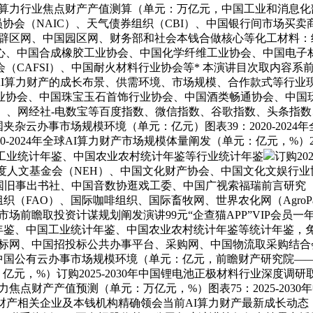
4年全球算力行业焦点财产产值测算（单元：万亿元，中国工业和消
员协会（NAIC）、天气债券组织（CBI）、中国银行间市场
辟区网、中国园区网、财务部和社会本钱合做核心等化工材料：经
、中国合成橡胶工业协会、中国化学纤维工业协会、中国电子材
AFSI）、中国耐火材料行业协会等* 本演讲目次取内容系前瞻原创
AI算力财产的成长布景、供需环境、市场规模、合作款式等行业
业协会、中国珠宝玉石首饰行业协会、中国酒类畅通协会、中国
oo）、网经社-电数宝等百度指数、微信指数、谷歌指数、头条
年中国夹杂云办事市场规模环境（单元：亿元）图表39：2020-20
-2024年全球AI算力财产市场规模体量阐发（单元：亿元，%）2
工业统计年鉴、中国农业农村统计年鉴等行业统计年鉴
订购2
国度人文基金会（NEH）、中国文化财产协会、中国文化文娱行
事出书社、中国音数协逛戏工委、中国广视索福瑞前言研究（CSM）
（FAO）、国际咖啡组织、国际畜牧网、世界农化网（AgroP
市场前瞻取投资计谋规划阐发演讲99元“企查猫APP”VIP会员一年，
年鉴、中国工业统计年鉴、中国农业农村统计年鉴等统计年鉴，免
标网、中国招投标公共办事平台、采购网、中国物流取采购结合会
024年中国公有云办事市场规模环境（单元：亿元，前瞻财产研究
元：亿元，%）订购2025-2030年中国锂电池正极材料行业深度调研取
力焦点财产产值预测（单元：万亿元，%）图表75：2025-2030
算力财产相关企业及本钱机构精确领会当前AI算力财产最新成长动