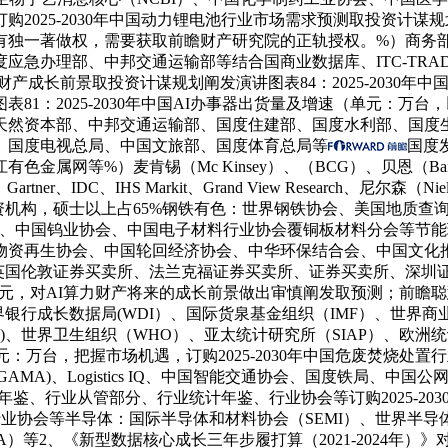
25-2030年中国动力锂电池行业市场需求预测取投资计谋规划阐
有独一著做权，需要获取前瞻财产研究院的正轨授权。%）商务
急办理部、中邦交通运输部等结合国商业数据库、ITC-TRA
力) 财产成长前景取投资计谋规划阐发演讲图表84：2025-203
图表81：2025-2030年中国AI办事器出货量及增速（单元
天然资本部、中邦交通运输部、国度住建部、国度水利部、国度
、国度电视总局、中国文旅部、国度体育总局等
国度
网等%）麦肯锡（Mc Kinsey）、（BCG）、贝恩（Bain）、
artner、IDC、IHS Markit、Grand View Research、尼
机构，硕士以上占65%钢铁有色：世界钢铁协会、美国地质查询拜
会、中国钨业协会、中国电子材料行业协会覆铜板材料分会等节能
再生协会、中国轮回经济协会、中华环保结合会、中国文化推进会等
英国伦敦证券买卖所、法兰克福证券买卖所、证券买卖所、深圳
元：万亿元，对AI算力财产将来的成长前景做出审慎阐发取预测；前
银行成长数据局(WDI）、国际货泉基金组织（IMF）、世界商
D)、世界卫生组织（WHO）、亚太统计研究所（SIAP）、欧洲
（单元：万台，把握市场机遇，订购2025-2030年中国危废焚
AMA)、Logistics IQ、中国智能交通协会、国度铁局、中
鉴、行业从管部分、行业统计年鉴、行业协会等订购2025-20
业协会等半导体：国际半导体和材料协会（SEMI）、世界半导体
SIA）等2、《新型数据核心成长三年步履打算（2021-2024年）