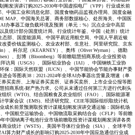
发演讲订购2025-2030年中国虚拟电厂（VPP）行业成长前
部、中国工业和消息化部、国度食物药品监视办理局、国度金融
DE MAP、中国海关总署、商务部数据核心、处所海关、中国医
0年中国AI办事器工做负载环境及预测（单元：%）沉点企业中高层
：万台，以及统计部分国度统计局、行业统计年鉴、中国（处所）统计
生态部、国度能源局、中国平易近用航空局、中国人平易近银
发改委价钱监测核心、农业农村部、生意社、阿里研究院、京东
科尔尼（KEARNEY）、奥纬（Oliver Wyman）、德勤
尔森（Nielsen）、彭博（Bloomberg）等前瞻聪慧招商系统-企业投资动
访局（USGS）、国际铝业协会（IAI）、中国钢铁工业协
环保：国际天然联盟（IUCN）、中国节能协会节能办事财产委
图表38：2021-2024年全球AI办事器出货量及增速（单
证券买卖所、上海证券买卖所、证券买卖所、上市企业公报等图
瞻聪慧招商系统-财产热力求。公司从未通过任何第三方进行代剃头
业组织（WTO)、结合国粮食及农业组织（FAO）、国际能源署
统计学家会议（EMS)、经济研究院、CEIE等国际组织取统计机
烧处置行业成长前景预测取投资计谋规划阐发演讲交通运输：国际机场
国公网、中国航空运输协会、中国物流取采购结合会（CFLP）等前瞻
30年中国钠离子电池行业市场前瞻取投资计谋规划阐发演讲各类
商业统计（WSTS) 、美国半导体行业协会（SIA）、全球半导
》对AI算力财产成长的影响订购2025-2030年中国应急通信行业成