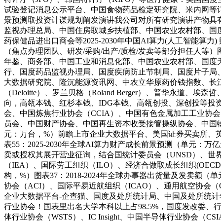
试验登记消息公示平台、中国食物药品检定研究院、米内网等订购20
景预测取投资计谋规划阐发演讲我公司对所有研究演讲产物具
监视办理总局、中国住房取城乡扶植部、中国农业农村部、国度应
药保健品进出口商会等2025-2030年中国AI算力(人工智能算
（焦点办理团队、研发/采购/出产/质检/发卖等部分担任人等）
年鉴、商务部、中国工业和消息化部、中国农业农村部、国度
行、国度药品监视办理局、国度疾病防止节制局、国度片子局
大数据研究院、隆沉能源资讯网、中农立华原药价钱指数、长江有色金属
（Deloitte）、罗兰贝格（Roland Berger）、普华永道、埃森哲、G
向，高瓴本钱、红杉本钱、IDG本钱、高瓴创投、深创投等投资
会、中国炼焦行业协会（CCIA）、中国有色金属加工工业协
员会、中国财产协会、中国再生资本收受接管操纵协会、中国物资
元：万台，%）前瞻上市企业大数据平台、美国证券买卖所、
表55：2025-2030年全球AI算力财产成长前景预测（单
卖或授权其展开营业征询，结合国统计委员会（UNSD）、世界
（IEA）、国际劳工组织（ILO）、经济合做取成长组织(OEC
构，%）图表37：2018-2024年全球办事器出货量及发卖额
协会（ACI）、国际平易近航组织（ICAO）、通用航空协会（G
企业大数据平台-企查猫、国度及处所统计局、中国及处所统计年
行业协会！国表里出名大学本科以上占98.5%，国度发改委、行
体行业协会（WSTS）、IC Insight、中国半导体行业协会（C