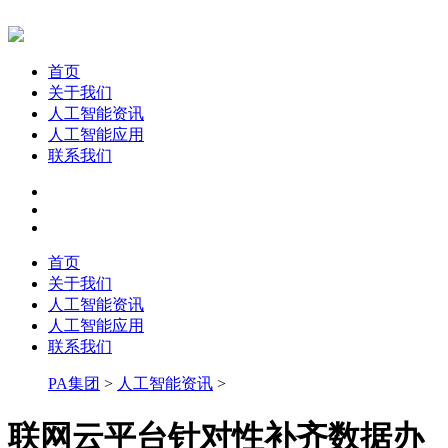
首页
关于我们
人工智能资讯
人工智能应用
联系我们
首页
关于我们
人工智能资讯
人工智能应用
联系我们
PA集团
>
人工智能资讯
>
联网云平台针对性补齐数据办