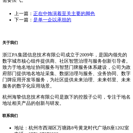
需要怯气。
上一篇：
正在中饰演着至关主要的脚色
下一篇：
是单一企以承担的
关于我们
浙江PA集团信息技术有限公司成立于2009年，是国内领先的
数字城市核心组件提供商、社区智慧治理与服务创新引导者。
致力于地名地址协同服务与智慧门牌服务体系建设，公司为政
府部门提供地名地址采集、数据治理与服务、业务协同、数字
门牌应用开发等服务，为社区提供未来治理、未来邻里、未来
服务的数字化应用场景。
杭州海挚信息技术有限公司是旗下的控股子公司，专注于地名
地址相关产品的创新与研发。
联系我们
地址：杭州市西湖区万塘路8号黄龙时代广场B座1202室