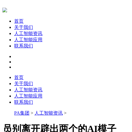
首页
关于我们
人工智能资讯
人工智能应用
联系我们
首页
关于我们
人工智能资讯
人工智能应用
联系我们
PA集团
>
人工智能资讯
>
员别离开辟出两个的AI模子