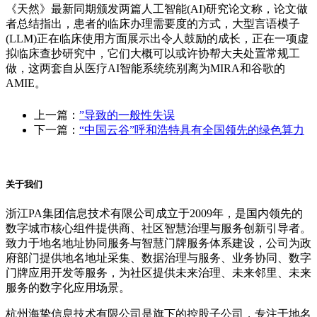
《天然》最新同期颁发两篇人工智能(AI)研究论文称，论文做
者总结指出，患者的临床办理需要度的方式，大型言语模子
(LLM)正在临床使用方面展示出令人鼓励的成长，正在一项虚
拟临床查抄研究中，它们大概可以或许协帮大夫处置常规工
做，这两套自从医疗AI智能系统统别离为MIRA和谷歌的
AMIE。
上一篇：
”导致的一般性失误
下一篇：
“中国云谷”呼和浩特具有全国领先的绿色算力
关于我们
浙江PA集团信息技术有限公司成立于2009年，是国内领先的
数字城市核心组件提供商、社区智慧治理与服务创新引导者。
致力于地名地址协同服务与智慧门牌服务体系建设，公司为政
府部门提供地名地址采集、数据治理与服务、业务协同、数字
门牌应用开发等服务，为社区提供未来治理、未来邻里、未来
服务的数字化应用场景。
杭州海挚信息技术有限公司是旗下的控股子公司，专注于地名