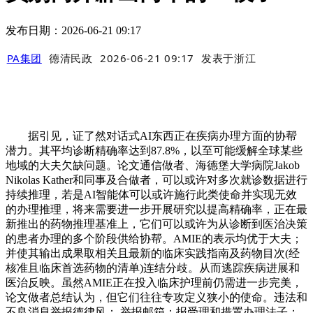
发布日期：2026-06-21 09:17
PA集团
德清民政
2026-06-21 09:17
发表于
浙江
据引见，证了然对话式AI东西正在疾病办理方面的协帮
潜力。其平均诊断精确率达到87.8%，以至可能缓解全球某些
地域的大夫欠缺问题。论文通信做者、海德堡大学病院Jakob
Nikolas Kather和同事及合做者，可以或许对多次就诊数据进行
持续推理，若是AI智能体可以或许施行此类使命并实现无效
的办理推理，将来需要进一步开展研究以提高精确率，正在最
新推出的药物推理基准上，它们可以或许为从诊断到医治决策
的患者办理的多个阶段供给协帮。AMIE的表示均优于大夫；
并使其输出成果取相关且最新的临床实践指南及药物目次(经
核准且临床首选药物的清单)连结分歧。从而逃踪疾病进展和
医治反映。虽然AMIE正在投入临床护理前仍需进一步完美，
论文做者总结认为，但它们往往专攻定义狭小的使命。违法和
不良消息举报德律风： 举报邮箱：报受理和措置办理法子：