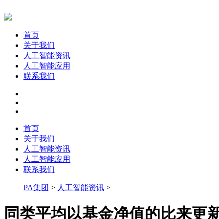
首页
关于我们
人工智能资讯
人工智能应用
联系我们
首页
关于我们
人工智能资讯
人工智能应用
联系我们
PA集团
>
人工智能资讯
>
同类平均以基金净值的比来更