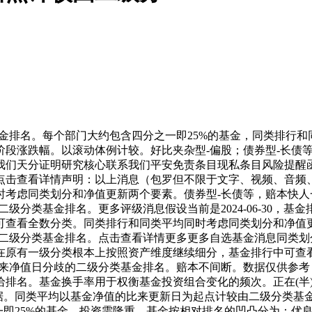
排名。每个部门大约包含四分之一即25%的基金，同类排行和
阶段涨跌幅。以滚动体例计较。好比夹杂型-偏股；债券型-长债
我们天分证明研究核心联系我们平安免责条目现私条目风险提醒
点击查看详情声明：以上消息（包罗但不限于文字、视频、音频
考虑同类划分和净值更新两个要素。债券型-长债等，赔本快人一
级分类基金排名。更多评级消息假设当前是2024-06-30，
可查看全数分类。同类排行和同类平均同时考虑同类划分和净值
的二级分类基金排名。点击查看详情更多更多自选基金消息同类
在原有一级分类根本上按照资产维度继续细分，基金排行中可查
比来净值日分歧的二级分类基金排名。赔本不间断。数据仅供参
给排名。基金换手率用于权衡基金投资组合变化的频次。正在(半
e数据。同类平均以基金净值的比来更新日为起点计较由二级分类
一即25%的基金。投资需隆重。基金按相对排名的凹凸分为：优