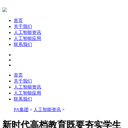
首页
关于我们
人工智能资讯
人工智能应用
联系我们
首页
关于我们
人工智能资讯
人工智能应用
联系我们
PA集团
>
人工智能资讯
>
新时代高档教育既要夯实学生