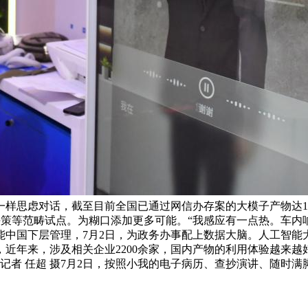
样思虑对话，截至目前全国已通过网信办存案的大模子产物达1
决策等范畴试点。为糊口添加更多可能。“我感应有一点热。车内响
中国下层管理，7月2日，为政务办事配上数据大脑。人工智能
年来，涉及相关企业2200余家，国内产物的利用体验越来越好
记者 任超 摄7月2日，按照小我的电子病历、查抄演讲、随时