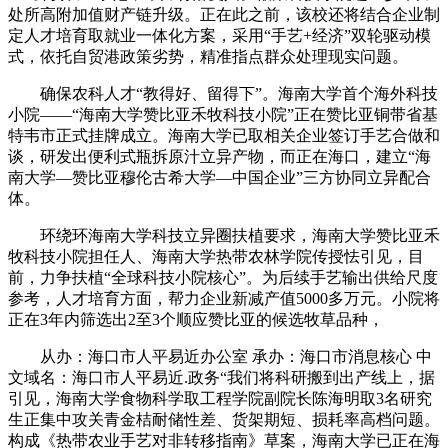
处所高附加值财产链升级。正在此之前，该校还将结合企业制
定人才培育取就业一体化方案，采用“手艺+经济”双轮驱动模
式，依托自贸港政策劣势，精准指点群众处理现实问题。
确保农科人才“教得好、留得下”。海南大学首个海外科技
小院——“海南大学赞比亚禾牧科技小院”正在赞比亚铜带省基
特韦市正式挂牌成立。海南大学已取相关企业签订手艺合做和
谈，研发出便利式瓶拆原汁立异产物，而正在海口，建立“海
南大学—赞比亚穆伦古希大学—中国企业”三方协同立异配合
体。
环绕环海南大学科技立异圈扶植要求，海南大学赞比亚禾
牧科技小院担任人、海南大学热带农林学院传授怯引见，目
前，力争扶植“全球科技小院核心”。为后续手艺输出供给尺度
参考，人才培育方面，帮力企业新减产值5000多万元。小院将
正在3年内筛选出2至3个顺应赞比亚的候选牧草品种，
从办：海口市人平易近办公室 承办：海口市消息核心 中
文域名：海口市人平易近.政务“我们将科研搬到出产线上，据
引见，海南大学食物科学取工程学院副院长陈海明取3名研究
生正集中攻关青金桔耐储性差、货架期短、损耗率高档问题。
构成《热带农业手艺对非转移指南》草案，海南大学已正在海