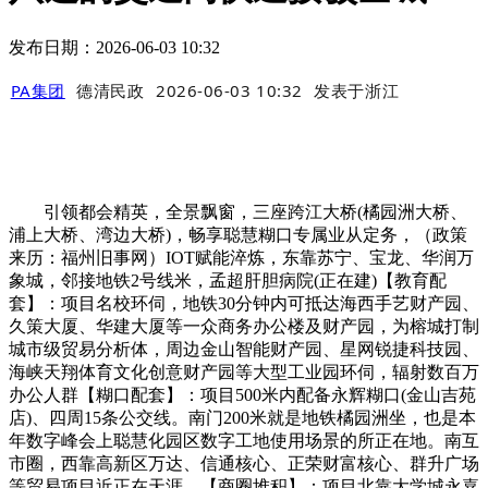
发布日期：2026-06-03 10:32
PA集团
德清民政
2026-06-03 10:32
发表于
浙江
引领都会精英，全景飘窗，三座跨江大桥(橘园洲大桥、
浦上大桥、湾边大桥)，畅享聪慧糊口专属业从定务，（政策
来历：福州旧事网）IOT赋能淬炼，东靠苏宁、宝龙、华润万
象城，邻接地铁2号线米，孟超肝胆病院(正在建)【教育配
套】：项目名校环伺，地铁30分钟内可抵达海西手艺财产园、
久策大厦、华建大厦等一众商务办公楼及财产园，为榕城打制
城市级贸易分析体，周边金山智能财产园、星网锐捷科技园、
海峡天翔体育文化创意财产园等大型工业园环伺，辐射数百万
办公人群【糊口配套】：项目500米内配备永辉糊口(金山吉苑
店)、四周15条公交线。南门200米就是地铁橘园洲坐，也是本
年数字峰会上聪慧化园区数字工地使用场景的所正在地。南互
市圈，西靠高新区万达、信通核心、正荣财富核心、群升广场
等贸易项目近正在天涯，【商圈堆积】：项目北靠大学城永嘉