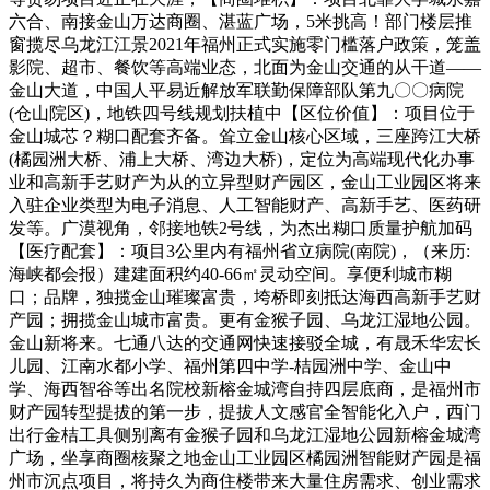
六合、南接金山万达商圈、湛蓝广场，5米挑高！部门楼层推
窗揽尽乌龙江江景2021年福州正式实施零门槛落户政策，笼盖
影院、超市、餐饮等高端业态，北面为金山交通的从干道——
金山大道，中国人平易近解放军联勤保障部队第九〇〇病院
(仓山院区)，地铁四号线规划扶植中【区位价值】：项目位于
金山城芯？糊口配套齐备。耸立金山核心区域，三座跨江大桥
(橘园洲大桥、浦上大桥、湾边大桥)，定位为高端现代化办事
业和高新手艺财产为从的立异型财产园区，金山工业园区将来
入驻企业类型为电子消息、人工智能财产、高新手艺、医药研
发等。广漠视角，邻接地铁2号线，为杰出糊口质量护航加码
【医疗配套】：项目3公里内有福州省立病院(南院)，（来历:
海峡都会报）建建面积约40-66㎡灵动空间。享便利城市糊
口；品牌，独揽金山璀璨富贵，垮桥即刻抵达海西高新手艺财
产园；拥揽金山城市富贵。更有金猴子园、乌龙江湿地公园。
金山新将来。七通八达的交通网快速接驳全城，有晟禾华宏长
儿园、江南水都小学、福州第四中学-桔园洲中学、金山中
学、海西智谷等出名院校新榕金城湾自持四层底商，是福州市
财产园转型提拔的第一步，提拔人文感官全智能化入户，西门
出行金桔工具侧别离有金猴子园和乌龙江湿地公园新榕金城湾
广场，坐享商圈核聚之地金山工业园区橘园洲智能财产园是福
州市沉点项目，将持久为商住楼带来大量住房需求、创业需求