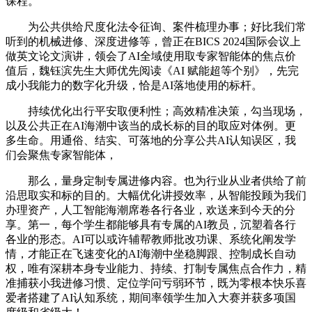
课程。
为公共供给尺度化法令征询、案件梳理办事；好比我们常
听到的机械进修、深度进修等，曾正在BICS 2024国际会议上
做英文论文演讲，领会了AI全域使用取专家智能体的焦点价
值后，魏钰滨先生大师优先阅读《AI 赋能超等个别》，先完
成小我能力的数字化升级，恰是AI落地使用的标杆。
持续优化出行平安取便利性；高效精准决策，勾当现场，
以及公共正在AI海潮中该当的成长标的目的取应对体例。更
多生命。用通俗、结实、可落地的分享公共AI认知误区，我
们会聚焦专家智能体，
那么，量身定制专属进修内容。也为行业从业者供给了前
沿思取实和标的目的。大幅优化讲授效率，从智能投顾为我们
办理资产，人工智能海潮席卷各行各业，欢送来到今天的分
享。第一，每个学生都能够具有专属的AI教员，沉塑着各行
各业的形态。AI可以或许辅帮教师批改功课、系统化阐发学
情，才能正在飞速变化的AI海潮中坐稳脚跟、控制成长自动
权，唯有深耕本身专业能力、持续、打制专属焦点合作力，精
准捕获小我进修习惯、定位学问亏弱环节，既为零根本快乐喜
爱者搭建了AI认知系统，期间率领学生加入大赛并获多项国