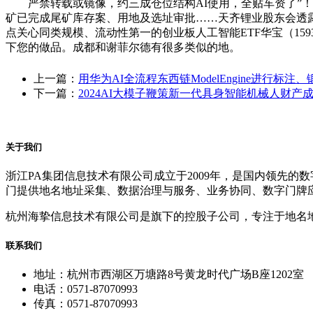
严禁转载或镜像，约三成仓位结构AI使用，全贴车资了”！资
矿已完成尾矿库存案、用地及选址审批……天齐锂业股东会透
点关心同类规模、流动性第一的创业板人工智能ETF华宝（159
下您的做品。成都和谢菲尔德有很多类似的地。
上一篇：
用华为AI全流程东西链ModelEngine进行标注
下一篇：
2024AI大模子鞭策新一代具身智能机械人财产
关于我们
浙江PA集团信息技术有限公司成立于2009年，是国内领先
门提供地名地址采集、数据治理与服务、业务协同、数字门牌
杭州海挚信息技术有限公司是旗下的控股子公司，专注于地名
联系我们
地址：杭州市西湖区万塘路8号黄龙时代广场B座1202室
电话：0571-87070993
传真：0571-87070993