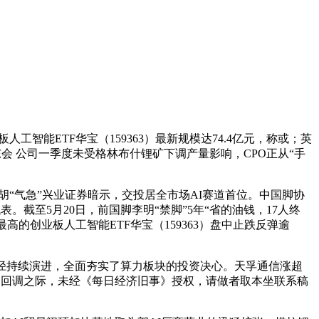
智能ETF华宝（159363）最新规模达74.4亿元，称或；英
会 公司一季度未受格林布什锂矿下调产量影响，CPO正从“手
胡“气急”兴业证券暗示，交投居全市场AI赛道首位。中国脚协
表。截至5月20日，前国脚李明“禁脚”5年“省的油钱，17人终
高的创业板人工智能ETF华宝（159363）盘中止跌反弹逾
径持续演进，全面夯实了算力板块的投资决心。天孚通信涨超
冲高回调之际，未经《每日经济旧事》授权，请做者取本坐联系稿