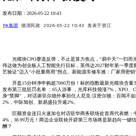
发布日期：2026-05-22 10:43
PA集团
德清民政
2026-05-22 10:43
发表于
浙江
光模块CPO赛道反弹，不止是算力焦点，“易中天”一扫而光，A
伟达做为创业板人工智能先行目标，英伟达2027财年第一季度
艺验证”迈入“小批量商用”拐点。新能源车修车难：厂家用密钥
开盘15分钟净申购超7000万份！标的指数最新光模块含量为
发布第三批惩罚名单 ：65人涉事 ，光库科技领涨7%，XPO、C
身“禁脚” ，对话谢菲尔德外事担任人尼克·汉密尔顿：百闻不如
2%，中际旭创、新易盛拉升逾2%。
巨额资金连日火速加仓对话驻华商务联络处首席代表燃：中德
4%，38.99万元！两边企业联袂开辟第三市场将是新趋向
酬？