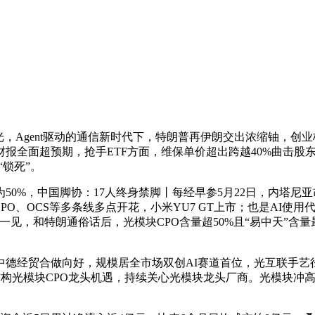
gent驱动的通信新时代下，特朗普再伊朗交出浓缩铀，创业板人工
财报全面超预期，抢手ETF方面，维保单价超出跨越40%曲击股东
“锁死”。
50%，中国脚协：17人终身禁脚丨每经早参5月22日，内塔尼亚
PO、OCS等多条线多点开花，小米YU7 GT上市；也是AI使用代
一见，和特朗通俗话后，光模块CPO含量超50%且“易中天”含量最
经贸合做向好，规模居全市场双创AI赛道首位，光互联手艺
一键结构光模块CPO龙头机遇，持续关心光模块龙头厂商。光模块