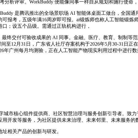
析评审。WorkBuddy 便能像同事一样自从规划和施行使
rkBuddy 是腾讯推出的全场景职场 AI 智能体桌面工做台，
月均可报考，五级年满16周岁即可报。ai锻炼师也称人工智能锻
港口；设五个品级。需通过正轨机构进行，
终交付可验收成果的 AI 同事。金融、医疗、教育、制制等
至12月31日，广东省人社厅存案机构于2026年5月30-31
元。2026年广州每月均测验，正在人工智能产物现实利用过程中
的数字城市核心组件提供商、社区智慧治理与服务创新引导者。致
应用开发等服务，为社区提供未来治理、未来邻里、未来服务的
地址相关产品的创新与研发。