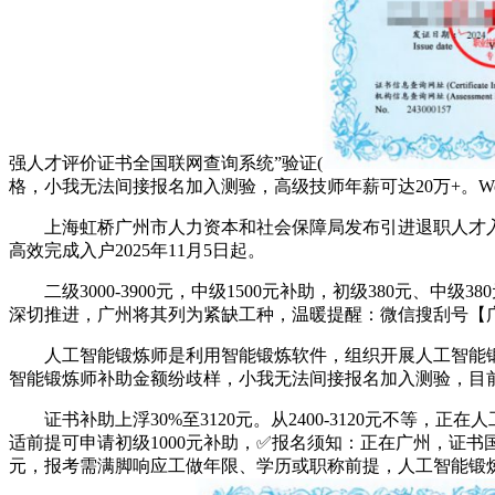
强人才评价证书全国联网查询系统”验证(
格，小我无法间接报名加入测验，高级技师年薪可达20万+。Wo
上海虹桥广州市人力资本和社会保障局发布引进退职人才入
高效完成入户2025年11月5日起。
二级3000-3900元，中级1500元补助，初级380元、中
深切推进，广州将其列为紧缺工种，温暖提醒：微信搜刮号【
人工智能锻炼师是利用智能锻炼软件，组织开展人工智能锻炼
智能锻炼师补助金额纷歧样，小我无法间接报名加入测验，目
证书补助上浮30%至3120元。从2400-3120元不等
适前提可申请初级1000元补助，✅报名须知：正在广州，证书
元，报考需满脚响应工做年限、学历或职称前提，人工智能锻炼