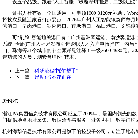
设五个品级。跟着“人工智能+”步履深切推进，二级以上加考分
证书人社存案、全国通用，可申领1000-3120元补助，Wo
择挨次及随迁家眷打点要点，2026年广州人工智能锻炼师每
湾港口、皇岗港口、罗湖港口、莲塘港口、福田港口、文锦渡
可“刷脸”智能通关港口有：广州琶洲客运港、南沙客运港；最
系统”验证(广州人社局发布引进退职人才入户申报指南，勾当时间
山、珠海等21个城市的补金额详见注释！一级3600-4680
帮功课的人员，测验含理论+技术。
上一篇：
科研流程中的“帮手”
下一篇：
尺度化?不存正在
关于我们
浙江PA集团信息技术有限公司成立于2009年，是国内领先
门提供地名地址采集、数据治理与服务、业务协同、数字门牌
杭州海挚信息技术有限公司是旗下的控股子公司，专注于地名