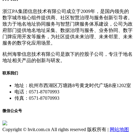
浙江PA集团信息技术有限公司成立于2009年，是国内领先的
数字城市核心组件提供商、社区智慧治理与服务创新引导者。
致力于地名地址协同服务与智慧门牌服务体系建设，公司为政
府部门提供地名地址采集、数据治理与服务、业务协同、数字
门牌应用开发等服务，为社区提供未来治理、未来邻里、未来
服务的数字化应用场景。
杭州海挚信息技术有限公司是旗下的控股子公司，专注于地名
地址相关产品的创新与研发。
联系我们
地址：杭州市西湖区万塘路8号黄龙时代广场B座1202室
电话：0571-87070993
传真：0571-87070993
微信公众号
Copyright © hvit.com.cn All rights reserved 版权所有 |
网站地图