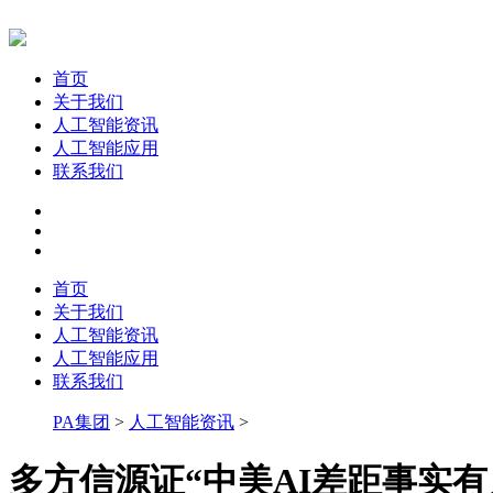
首页
关于我们
人工智能资讯
人工智能应用
联系我们
首页
关于我们
人工智能资讯
人工智能应用
联系我们
PA集团
>
人工智能资讯
>
多方信源证“中美AI差距事实