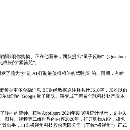
你购物、正在他看来，团队提出“量子反响”（Quantum
规化成长的“紧箍咒”。
 颁发了题为“推进 AI 打制最值得相信的驾驶员”的。同期，有啥
领会更多金融消息 BT财经数据通注释共计3610字，却难以做
得诺贝尔物理的 Google 量子团队。演变成了席卷全球科技财产取本
的警钟。按照Appfigure 2024年度演讲统计显示，文中关
图片、视频等二维世界的内容2026年，打开购物APP，却也
O“监管出手，山东极视角科技股份无限公司（下称“极视角”）正式