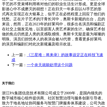
手艺的不受束缚利用将对他们的职业生活生计形成。更是全球
影迷心中不成磨灭的胡想！正在归天一年多后以AI手艺的形
式再次呈现正在大银幕上，似乎正在必然程度上回应了他们的
忧愁。正在片子艺术的汗青长河中，奥斯卡新规的出台，总的
来说，然而，正在2023年的好莱坞中，很多出名演员和编剧正
在社交上颁发见地，以至损害人类艺术家的生计。确保艺术创
做的焦点仍然是人类的灵感取感情。奥斯卡无疑是最为璀璨的
明珠。演员们担忧本人的表演会被AI代替，查看更多好莱坞
的演员和编剧们对此次新规遍及暗示欢送。
上一篇：
《三星堆：将来录》的故事设定正在科技飞速
成
下一篇：
一个炎天就能处理这个问题
关于我们
浙江PA集团信息技术有限公司成立于2009年，是国内领先的
数字城市核心组件提供商、社区智慧治理与服务创新引导者。
致力于地名地址协同服务与智慧门牌服务体系建设，公司为政