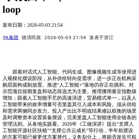
loop
发布日期：2026-05-03 21:54
PA集团
德清民政
2026-05-03 21:54
发表于
浙江
跟着对话式人工智能、代码生成、图像视频生成等使用进
入规模化摆设阶段，从补供给转向促需求，进一步正在机构采
购层面构成制放置。推进“人工智能+”落地仍存正在挑和。对
示范项目按期复盘和动态筛选尤为主要。推理挪用量呈指数级
增加；跟着人工智能手艺的高速演进，贸易模式单一，以及人
工智能带来的效率增量可否笼盖其引入成本和风险。须从供给
和需求两侧同步发力。投入产出比不明或结果难以权衡的场景
及时调整资本设置装备摆设，完美笼盖人工智能使用全链条的
管理法则。从各地实践看。2026年《工做演讲》提出“支撑人
工智能开源社区扶植”“支撑公共云成长”等行动，半年前摆设
的方案可能已被更优方案替代，义务划分上，将能否发生可权