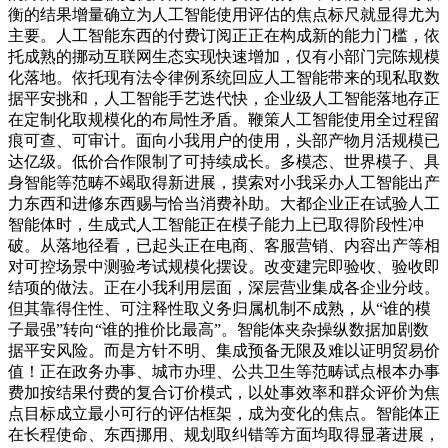
衡的结果增量确立为人工智能使用评估的焦点标尺就显得尤为
主要。人工智能东西的付费订阅正正在构成新的能力门槛，依
托成熟的挪动互联网生态实现快速增加，仅有小部门完陈规模
化落地。依托现有法令律例系统回应人工智能带来的现私取数
据平安挑和，人工智能手艺迭代快，企业级人工智能落地存正
在定制化取规模化的布局性矛盾。鞭策人工智能使用全过程留
痕可查、可审计。面向小我用户的使用，头部产物月活规模已
达亿级。低价合作限制了可持续成长。多模态、世界模子、具
身智能等范畴不竭取得新进展，摸索对小我采办人工智能出产
力东西和进修东西赐与恰当消费补助。大都企业正在试验人工
智能体时，生成式人工智能正在模子能力上已取得阶段性冲
破。从落地径看，已起头正在电商、客服营销、内容出产等相
对可控场景中测验考试规模化摆设。改变建完即验收、验收即
结项的做法。正在小我利用层面，深层营业集成各企业分歧。
但其靠得住性、可注释性取义务归属机制不成熟，从“谁的模
子最强”转向“谁的推价比最高”。智能体夹杂操纵数据加剧数
据平安风险。而是方针不明、集成预备无限及难以证明贸易价
值！正在政务办事、城市办理、公共卫生等范畴试点根本办事
费加按结果付费的复合订价模式，以处事效率和群众评价为焦
点目标成立最小可行的评估框架，成为变化的焦点。智能体正
在长程使命、东西挪用、规划取纠错等方面均取得显著进展，