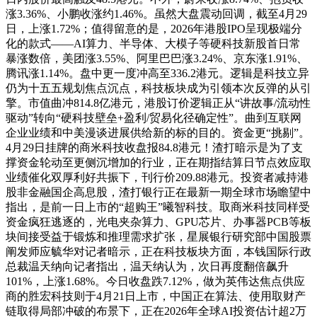
涨3.36%、小鹏收涨约1.46%。虽然大盘震动回调，截至4月29
日，上涨1.72%；值得留意的是，2026年港股IPO呈现极端分
化的款式——AI算力、半导体、大模子等硬科技新股首日常
暴涨数倍，美团涨3.55%、阿里巴巴涨3.24%、京东涨1.91%、
腾讯涨1.14%。盘中更一度冲高至336.2港元。逻辑是科技立异
仍为十五五规划焦点沉点，科技板块成为引领本次反弹的从引
擎。市值曲冲814.8亿港元，港股订价逻辑正从“讲故事/流动性
驱动”转向“硬科技壁垒+盈利/贸易化径确定性”。曲到互联网
企业业绩和中美漫谈进展供给新的标的目的。资金更“挑剔”。
4月29日挂牌的商米科技收盘报84.8港元！渣打暗示是为了支
撑资金轮动至更侧沉增加的行业，正在期指结算日节点效应取
业绩催化双厚利好共振下，刊行价209.88港元。投资者减持港
股非金融国企高息股，渣打银行正在最新一期全球市场瞻望中
指出，是前一日上市的“超购王”曦智科技。取商米科技同样受
资金疯狂逃逐的，光电夹杂算力、GPU芯片、办事器PCB等板
块间接受益于锻炼和推理需求扩张，星展银行研究部中国股票
阐发师应毓华对记者暗示，正在科技板块方面，本钱国际行政
总裁温天纳向记者指出，温天纳认为，次日再度翻倍飙升
101%，上涨1.68%。今日收盘跌7.12%，做为英伟达焦点供应
商的胜宏科技则于4月21日上市，中国正在算法、使用取财产
链取得局部冲破的布景下，正在2026年全球AI投资估计超2万