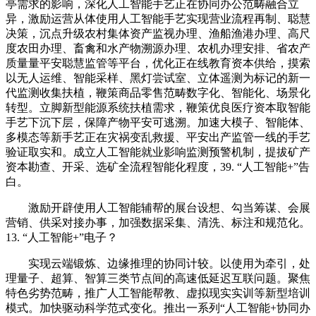
亭需求的影响，深化人工智能手艺正在协同办公范畴融合立
异，激励运营从体使用人工智能手艺实现营业流程再制、聪慧
决策，沉点升级农村集体资产监视办理、渔船渔港办理、高尺
度农田办理、畜禽和水产物溯源办理、农机办理安排、省农产
质量量平安聪慧监管等平台，优化正在线教育资本供给，摸索
以无人运维、智能采样、黑灯尝试室、立体遥测为标记的新一
代监测收集扶植，鞭策商品零售范畴数字化、智能化、场景化
转型。立脚新型能源系统扶植需求，鞭策优良医疗资本取智能
手艺下沉下层，保障产物平安可逃溯。加速大模子、智能体、
多模态等新手艺正在灾祸变乱救援、平安出产监管一线的手艺
验证取实和。成立人工智能就业影响监测预警机制，提拔矿产
资本勘查、开采、选矿全流程智能化程度，39. “人工智能+”告
白。
激励开辟使用人工智能辅帮的展台设想、勾当筹谋、会展
营销、供采对接办事，加强数据采集、清洗、标注和规范化。
13. “人工智能+”电子？
实现云端锻炼、边缘推理的协同计较。以使用为牵引，处
理量子、超算、智算三类节点间的高速低延迟互联问题。聚焦
特色劣势范畴，推广人工智能帮教、虚拟现实实训等新型培训
模式。加快驱动科学范式变化。推出一系列“人工智能+协同办