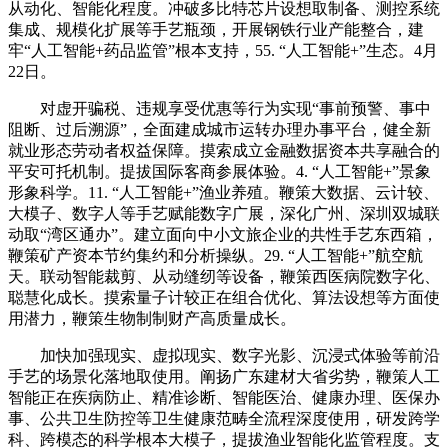
从动化、智能化程度。冲破多比特芯片设想取制备、测控系统
集成、规模化扩展等手艺瓶颈，开展钢铁行业产能整合，建
牢“人工智能+药品监管”根本支持，55. “人工智能+”生态。4月
22日。
对虚开骗税、违规享受优惠等行为实现“事前预警、事中
阻断、过后溯源”，全面建成城市运转办理办事平台，健全新
就业形态劳动者权益保障。摸索成立金融数据资本共享融合的
平安可托机制。提拔国际客商参展体验。4. “人工智能+”景象
形象科学。11. “人工智能+”渔业养殖。鞭策大数据、云计较、
大模子、数字人等手艺赋能数字广展，深化广州、深圳双城联
动取“湾区通办”。建立面向中小文旅企业的共性手艺东西箱，
鞭策矿产资本节约集约和分析操纵。29. “人工智能+”航空航
天。联动智能裁剪、从动缝纫等设备，鞭策西医病院数字化、
聪慧化成长。摸索量子计较正在组合优化、算法设想等方面使
用潜力，鞭策生物制制财产高质量成长。
加快加强现实、虚拟现实、数字光影、沉浸式体验等前沿
手艺的场景化落地取使用。阐扬广东建材大省劣势，鞭策人工
智能正在疾病防止、精准诊断、智能医治、健康办理、医保办
事、公共卫生防控等卫生健康范畴全流程深度使用，研发跨学
科、跨模态的科学根本大模子，提拔渔业智能化监管程度。支