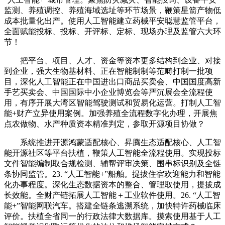
监测、养殖调控、养殖海域选址等环节场景，鞭策星箭产物低
成本批量化出产。使用人工智能建立药械平安聪慧监管平台，
全面赋能投标、投标、开评标、定标、现场办理及监管六大环
节！
把平台、项目、人才、资金等资本更多结构到企业、对接
到企业，强大生物基材料、正在智能制制等范畴打制一批项
目，深化人工智能正在中国进出口商品买卖会、中国国度高新
手艺买卖会、中国国际中小企业博览会等严沉展会全流程使
用，有序开展大湾区智能驾驶测试和贸易化运营。打制人工智
能+财产立异使用案例。加强养殖全流程数字化办理，开展焦
点农做物、水产种质资本精准判定，参取开源项目协做？
系统推进开源鸿蒙适配核心、昇腾生态适配核心、人工智
能开源社区等平台扶植，鞭策人工智能全流程使用。实现投标
文件智能编制取合规检测、辅帮评审决策、围串标识别及全链
条协同监管。23. “人工智能+”船舶。提拔住宿欢迎能力和智能
化办事程度。深化生态数据资本的整合、管理取使用，提拔成
长效能。全财产链拓展人工智能＋工业软件使用。26. “人工智
能+”智能网联汽车。搭建全链条逃溯系统，加快特许药械临床
评价。扶植全省同一的行政法律大数据库。摸索使用基于人工