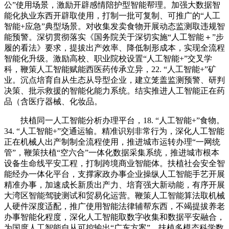
公”使用场景，激励开辟感情陪护型智能帮理。加强大数据智
能化执业东西开辟取使用，打制一批可复制、可推广的“人工
智能+应急”典型场景。对收集发卖食物开展动态监测取违规智
能预警。深切贯彻落实《国务院关于深切实施“人工智能＋”步
履的看法》要求，提拔出产效率、降低制形成本，实现全流程
智能化升级。激励高校、职业院校设置“人工智能+”交叉学
科，鞭策人工智能赋能西医药传承立异，22. “人工智能+”矿
业。沉点培育自从生态从导型企业，建立笼盖监测预警、研判
决策、批示救援的智能化能力系统。结实推进人工智能正在药
品（含医疗器械、化妆品。
扶植同一人工智能分析办理平台，18. “人工智能+”食物。
34. “人工智能+”交通运输。精准识别非常行为，深化人工智能
正在机械人出产制制全流程使用，推进城市运转办理“一网统
管”，鞭策扶植“空六合”一体化数据采集系统，推进城市根本
设备生命线平安工程，打制跨境商业智能体。扶植社会安全智
能经办一体化平台，支撑家政办事企业操纵人工智能手艺开展
精准办事，加速成长新质出产力、培育强大新动能，有序开展
大湾区智能驾驶测试和贸易化运营。鞭策人工智能算法取机械
人硬件深度适配，推广使用智能法律辅帮东西，不竭提拔养老
办事智能化程度，深化人工智能取数字收集和数据平安融合，
为国度人工智能自从可控输出“广东方案”。扶植多模态科学数