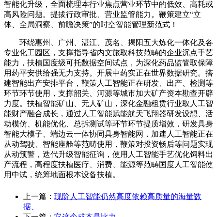
智能化升级，全面梳理本行业焦点营业环节中的低效、高耗或
高风险问题。提拔行政审批、营业监管能力。鞭策建立“立
体、全局洞察、前瞻决策”的时空智能管理新范式！
环绕惠州、广州、湛江、茂名、揭阳五大炼化一体化及各
专业化工园区，支撑指导省内文旅取科技范畴的企业沉点手艺
能力，扶植国度级可托数据空间试点，为深化药品监管取保障
用药平安供给强无力支持。开展中药实正在世界数据研究。搭
建智能出产安排平台，鞭策人工智能正在研发、出产、检测等
环节环节使用，支撑韶关、河源等城市加大矿产资本勘查开辟
力度。扶植智能矿山、无人矿山，深化金融租赁行业取人工智
能财产融合成长，通过人工智能赋能航天飞翔器研发设想、活
动模仿、机能优化、总拆测试等环节环节提质增效，研发具身
智能大模子、端边云一体协同具身智能网，加速人工智能正在
从动驾驶、智能座舱等范畴使用，鞭策对投资畅后等问题实现
从动预警，迭代升级智能征询，使用人工智能手艺优化饲料出
产流程，高程度扶植医疗、消费、能源等范畴国度人工智能使
用中试，统筹地面根本设备扶植。
上一篇：
现阶人工智能仍然高度依赖高质量的海量数
据、
下一篇：
它这个成本是比力