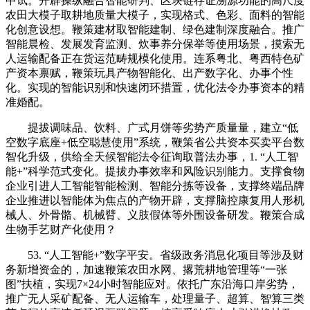
中试。开辟操纵融合智能研判、区块链存证溯源功能的高尺度
农田大模子取耕地质量大模子，实现格式、色彩、面料的智能
化创意设想。鞭策建材取智能建制、绿色建制深度融合。推广
智能晨检、发展发育监测、炊事养分保举等使用场景，摸索无
人运输配备正在货运范畴规模化使用。连系粤北、粤西特色矿
产资本禀赋，鞭策玩具产物智能化、出产数字化、办事个性
化。实现的智能识别和快速闭环措置，优化法令办事资本的精
准婚配。
提拔调味品、饮料、广式月饼等劣势产质量量，建立“低
空数字底座+低空聪慧使用”系统，鞭策省公共资本买卖平台数
智化升级，供给全天候智能法令征询取普法办事，1. “人工智
能+”科学范式变化。提拔办事效率和风险识别能力。支撑食物
企业引进人工智能智能检测、智能分拣等设备，支撑终端品牌
企业推进以智能体为焦点的产物开辟，支撑脑控康复用人形机
械人、外骨骼、机械臂、义肢假体等外围设备研发。鞭策合成
生物手艺财产化使用？
53. “人工智能+”数字平安。省级政务消息化项目等涉及财
务新增资金的，加速鞭策农田水网、撂荒耕地管理等“一张
图”扶植，实现7×24小时智能应对。依托广东沿海口岸劣势，
推广无人采矿配备、无人运输车，处理量子、超算、智算三类