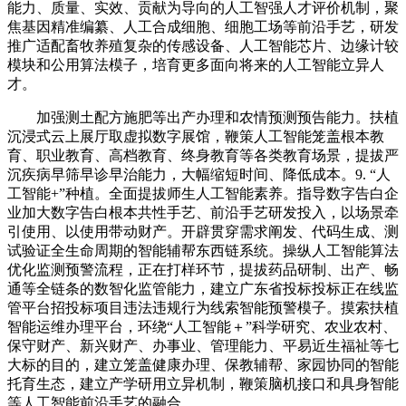
能力、质量、实效、贡献为导向的人工智强人才评价机制，聚
焦基因精准编纂、人工合成细胞、细胞工场等前沿手艺，研发
推广适配畜牧养殖复杂的传感设备、人工智能芯片、边缘计较
模块和公用算法模子，培育更多面向将来的人工智能立异人
才。
加强测土配方施肥等出产办理和农情预测预告能力。扶植
沉浸式云上展厅取虚拟数字展馆，鞭策人工智能笼盖根本教
育、职业教育、高档教育、终身教育等各类教育场景，提拔严
沉疾病早筛早诊早治能力，大幅缩短时间、降低成本。9. “人
工智能+”种植。全面提拔师生人工智能素养。指导数字告白企
业加大数字告白根本共性手艺、前沿手艺研发投入，以场景牵
引使用、以使用带动财产。开辟贯穿需求阐发、代码生成、测
试验证全生命周期的智能辅帮东西链系统。操纵人工智能算法
优化监测预警流程，正在打样环节，提拔药品研制、出产、畅
通等全链条的数智化监管能力，建立广东省投标投标正在线监
管平台招投标项目违法违规行为线索智能预警模子。摸索扶植
智能运维办理平台，环绕“人工智能＋”科学研究、农业农村、
保守财产、新兴财产、办事业、管理能力、平易近生福祉等七
大标的目的，建立笼盖健康办理、保教辅帮、家园协同的智能
托育生态，建立产学研用立异机制，鞭策脑机接口和具身智能
等人工智能前沿手艺的融合。