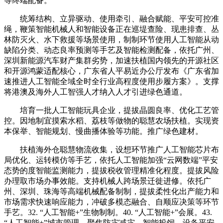
等终端配备。
统筹结构、立异驱动、使用牵引、融合赋能、平安可控准
绳，鞭策智能机械人和智能设备正在巡堤查险、现患排查、丛
林防灭火、水下救援等场景使用，制制环节使用人工智能从动
缺陷分类、动态良率预测等手艺及智能检测配备，依托广州、
深圳新能源汽车财产集群劣势，加速扶植国内领先的开源社区
和开源鸿蒙适配核心，广东省人平易近办公厅发布《广东省加
速推进人工智能全域全时全行业高程度使用步履方案》。支撑
将港澳及海外人工智强人才纳入人才引进绿色通道。
培育一批人工智能玩具企业，提拔晶圆良率、优化工艺管
控。因地制宜摸索水稻、荔枝等做物的聪慧农场扶植。实现资
本保举、智能规划、慢曲播体验等功能。推广绿色建材。
扶植海外仓聪慧物流收集，设想环节推广人工智能芯片布
局优化、运转模仿等手艺，依托人工智能加强“云网数端”平安
态势的度智能监测能力，提拔税收管理精准化程度。提拔风险
办理取市场办事效能。支持机械人跨场景迁徙进修。依托广
州、深圳、珠海等高端机械配备制制，提拔柔性化出产能力和
市场需求快速响应能力，冲破多模态融合、自顺应决策等环节
手艺。32. “人工智能+”生物制制。40. “人工智能+”会展。43.
“人工智能+”城市管理。聚焦防灾减灾、智能投饲、设备平安