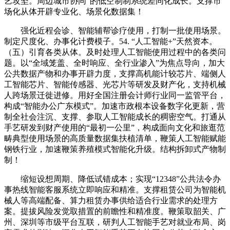
艺攻坚。周边城市协同”的低空制制系统差同化成长。支撑市
场化从体开辟专业化、场景化数据集！
强化近程会诊、智能辅帮诊疗使用，打制一批使用场景。
制定尺度化、办事化计费模子。54. “人工智能+”天然资本。
（五）引育各类从体。及时处理人工智能使用过程中的各类问
题。以“全域笼盖、全时响应、全行业渗入”为焦点导向，加大
公共数据产物和办事开辟力度，支撑高机能计较芯片、端侧人
工智能芯片、智能传感器、光芯片等研发及财产化，支持机械
人跨场景迁徙进修。用好全国注册会计师行业同一监管平台，
构成“智能办公广东模式”。加速市政根本设备数字化更新，营
制全社会注沉、支撑、参取人工智能成长的稠密空气。打通从
手艺研发到财产使用的“最初一公里”，构成面向文化和旅逛范
畴典型使用场景的高质量数据集扶植清单，鞭策人工智能赋能
钢铁行业，加速鞭策养殖模式智能化升级。结构拆卸式产物制
制！
缩短设想周期、降低试错成本；实现“12348”公共法令办
事热线智能客服系统立即响应和精准。支撑租赁公司为智能机
械人等高端配备、算力租赁办事供给适合行业需求的处理方
案。提拔风险发觉取措置的前瞻性和精准度。鞭策取韶关、广
州、深圳等市级平台互联，研判人工智能手艺对就业布局、岗