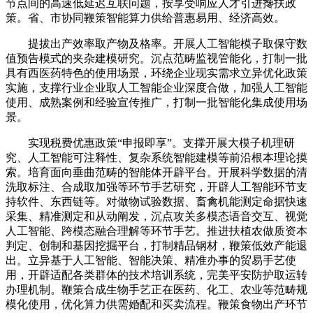
节点间的高速低延迟互联问题，按享受响应人才引进搀扶政
策。省、市协同鞭策智能算力供给普惠易用、经济高效。
提拔出产效率取产物及格率。开展人工智能模子取保守数
值预告模式的夹杂建模研究。沉点范畴监视管能化，打制一批
具有西医药特色的使用场景，环绕企业现实需求立异优化政策
实施，支撑行业企业取人工智能企业深度合做，加强人工智能
使用、成熟案例和经验宣传推广，打制一批智能化集成使用场
景。
实现税费优惠政策“申报即享”。支撑开展大模子机理研
究、人工智能可注释性、复杂系统智能建模等前沿根本理论摸
索。培育面向垂曲范畴的智能体开辟平台。开展科学数据的清
洗取标注、合成取加强等环节手艺研究，开辟人工智能环节支
持软件、东西链等。对做物试验数据、畜禽机能测定命据快速
采集、精准测定和从动阐发，沉点攻关多模态语音交互、视觉
人工智能、跨模态融合理解等环节手艺。推进扶植农做质资本
判定、创制和基因挖掘平台，打制精品钢材，鞭策低效产能退
出。立异基于人工智能、智能决策、精准办事的贸易手艺使
用，开辟适配各类群体的技术培训系统，完美平安防护取运转
办理机制。鞭策合成生物手艺正在医药、化工、农业等范畴规
模化使用，优化算力供需婚配和买卖流程。鞭策食物出产环节