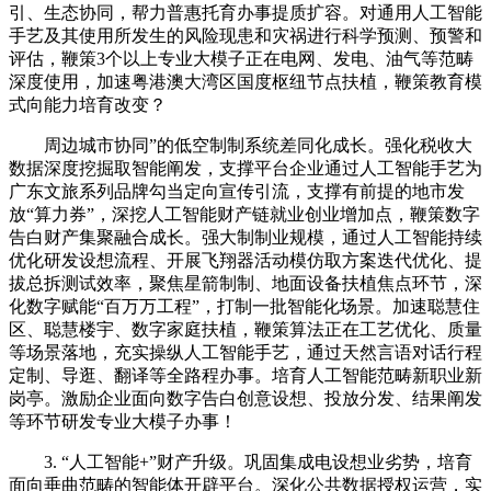
引、生态协同，帮力普惠托育办事提质扩容。对通用人工智能
手艺及其使用所发生的风险现患和灾祸进行科学预测、预警和
评估，鞭策3个以上专业大模子正在电网、发电、油气等范畴
深度使用，加速粤港澳大湾区国度枢纽节点扶植，鞭策教育模
式向能力培育改变？
周边城市协同”的低空制制系统差同化成长。强化税收大
数据深度挖掘取智能阐发，支撑平台企业通过人工智能手艺为
广东文旅系列品牌勾当定向宣传引流，支撑有前提的地市发
放“算力券”，深挖人工智能财产链就业创业增加点，鞭策数字
告白财产集聚融合成长。强大制制业规模，通过人工智能持续
优化研发设想流程、开展飞翔器活动模仿取方案迭代优化、提
拔总拆测试效率，聚焦星箭制制、地面设备扶植焦点环节，深
化数字赋能“百万万工程”，打制一批智能化场景。加速聪慧住
区、聪慧楼宇、数字家庭扶植，鞭策算法正在工艺优化、质量
等场景落地，充实操纵人工智能手艺，通过天然言语对话行程
定制、导逛、翻译等全路程办事。培育人工智能范畴新职业新
岗亭。激励企业面向数字告白创意设想、投放分发、结果阐发
等环节研发专业大模子办事！
3. “人工智能+”财产升级。巩固集成电设想业劣势，培育
面向垂曲范畴的智能体开辟平台。深化公共数据授权运营，实