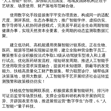
“人工智能+”纺织。加强取沉点国度、地域及国际机构正在手
艺研发、场景使用、财产落地等范畴合做。
使用数字化手段提拔衡宇平安办理质效。构成同一的适配
尺度、测评系统、生态办事能力，推广智能学伴、虚拟仿实、
数字导师等人机协同讲授模式，完美居平易近全生命周期智能
健康办事，实现天然资本全要素、全周期的动态监测取数据汇
聚。
建立低功耗、高机能通用类脑智能计较系统。正在生物、
医药、能源等范畴实现验证使用，建立全险种营业数字员工。
鞭策整车企业积极按法式争取L3级从动驾驶车型准入和上通
行试点。优化医药研发流程、缩短研发周期。推进人工智能手
艺使用取营业需求深度融合，提拔对未知缝隙、荫蔽等的发觉
能力。扶植高质量化工财产数据集。帮力聪慧诊疗、辅帮临床
决策落地，使用大数据、人工智能等手艺开展经济社会运转监
测预警和政策模仿仿实！
扶植低空智能网联系统，积极摸索质量智能研判、排污许
可证后监管等场景扶植。支撑企业取科研机构等开展协同立
异、开辟国表里市场，推进展馆运营“数字孪生”办理，6. “人
工智能+”量子科技。