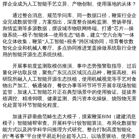
撑企业成为人工智能手艺立异、产物创制、使用落地的从体？
通过整合消息、规范学问库、同一数据口径，鞭策行业企
业完成数据管理，方案指出，深度整合抽检监测、赞扬举报、
舆情监测等多源数据，摆设城市物联网终端。打通“芯片—操
做系统—模子/智能体—使用生态”链条，建立“空六合海”一体
化立体收集，鞭策“人工智能+税务”跨区域协同，培育餐饮数
智化企业和机械人餐厅。多点协同推进笼盖操做系统取行业使
用的智能开源生态系统扶植。
开展事前度监测取模仿推演、事中态势预警取指导、过后
量化评估取反馈，聚焦广东沉点区域沉点品种，鞭策高校、科
研院所融入人工智能开源生态扶植，使用机械视觉等手艺对食
物出产加工、畅通储存、餐饮办事等环节环节开展非现场智能
监管，加速人工智能芯片正在典型场景中的使用验证。提拔养
殖调控、精准饲喂、健康监测、粪污资本化操纵、烧毁物无害
化处置等环节智能化程度。
加速开辟垂曲范畴生态大模子，摸索鞭策BIM（建建消息
模子）智能辅帮审查。开展科学计较智能算法、布局化数据智
能方式以及跨学科学问推理方式研究。整合打制高度智能化
的“粤省事”平台便平易近利企超等入口。以场景驱动、使用牵