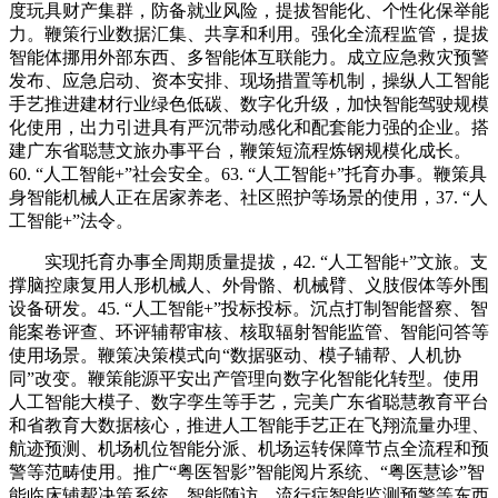
度玩具财产集群，防备就业风险，提拔智能化、个性化保举能
力。鞭策行业数据汇集、共享和利用。强化全流程监管，提拔
智能体挪用外部东西、多智能体互联能力。成立应急救灾预警
发布、应急启动、资本安排、现场措置等机制，操纵人工智能
手艺推进建材行业绿色低碳、数字化升级，加快智能驾驶规模
化使用，出力引进具有严沉带动感化和配套能力强的企业。搭
建广东省聪慧文旅办事平台，鞭策短流程炼钢规模化成长。
60. “人工智能+”社会安全。63. “人工智能+”托育办事。鞭策具
身智能机械人正在居家养老、社区照护等场景的使用，37. “人
工智能+”法令。
实现托育办事全周期质量提拔，42. “人工智能+”文旅。支
撑脑控康复用人形机械人、外骨骼、机械臂、义肢假体等外围
设备研发。45. “人工智能+”投标投标。沉点打制智能督察、智
能案卷评查、环评辅帮审核、核取辐射智能监管、智能问答等
使用场景。鞭策决策模式向“数据驱动、模子辅帮、人机协
同”改变。鞭策能源平安出产管理向数字化智能化转型。使用
人工智能大模子、数字孪生等手艺，完美广东省聪慧教育平台
和省教育大数据核心，推进人工智能手艺正在飞翔流量办理、
航迹预测、机场机位智能分派、机场运转保障节点全流程和预
警等范畴使用。推广“粤医智影”智能阅片系统、“粤医慧诊”智
能临床辅帮决策系统、智能随访、流行症智能监测预警等东西