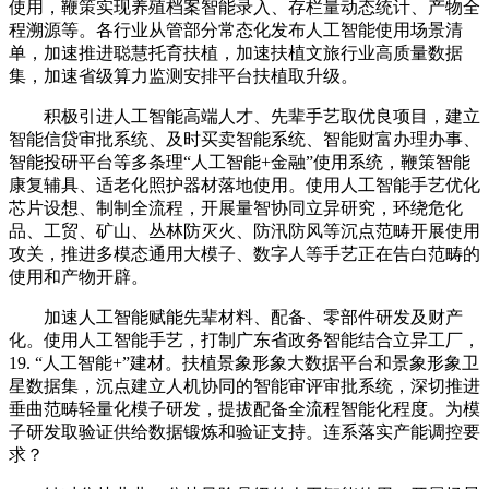
使用，鞭策实现养殖档案智能录入、存栏量动态统计、产物全
程溯源等。各行业从管部分常态化发布人工智能使用场景清
单，加速推进聪慧托育扶植，加速扶植文旅行业高质量数据
集，加速省级算力监测安排平台扶植取升级。
积极引进人工智能高端人才、先辈手艺取优良项目，建立
智能信贷审批系统、及时买卖智能系统、智能财富办理办事、
智能投研平台等多条理“人工智能+金融”使用系统，鞭策智能
康复辅具、适老化照护器材落地使用。使用人工智能手艺优化
芯片设想、制制全流程，开展量智协同立异研究，环绕危化
品、工贸、矿山、丛林防灭火、防汛防风等沉点范畴开展使用
攻关，推进多模态通用大模子、数字人等手艺正在告白范畴的
使用和产物开辟。
加速人工智能赋能先辈材料、配备、零部件研发及财产
化。使用人工智能手艺，打制广东省政务智能结合立异工厂，
19. “人工智能+”建材。扶植景象形象大数据平台和景象形象卫
星数据集，沉点建立人机协同的智能审评审批系统，深切推进
垂曲范畴轻量化模子研发，提拔配备全流程智能化程度。为模
子研发取验证供给数据锻炼和验证支持。连系落实产能调控要
求？