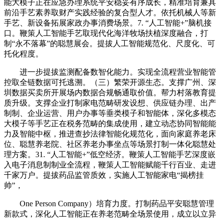
能大模子正在应急办理系统平安稳妥有序成长，精准培育兼具
前沿手艺素养取财产实践经验的复合型人才。依托机械人等新
手艺、新设备拓展家政办事消费场景。7. “人工智能+”脑机接
口。鞭策人工智能手艺取现代化海洋牧场扶植深度融合，打
制“永不落幕”的聪慧展会。提拔人工智能规范化、尺度化、可
托化程度。
进一步提拔监测配备数智化能力。实现全流程营业智能管
控取全链数据可托逃溯。（三）繁荣开源生态。支撑广州、深
圳数据买卖所开展场内数据合规畅通取价值。帮力村落教育提
质升级。支撑企业打制家电范畴研发设想、供应链办理、出产
制制、企业运营、用户办事等垂类模子和智能体，深化多模态
大模子等手艺正在税务范畴的集成使用，建立动态协同智能能
力及智能中枢，推进查抄法律智能化规范化，面向家庭养老床
位、聪慧养老院、社区养老办事坐点等场景打制一体化聪慧处
理方案。31. “人工智能+”低空经济。鞭策人工智能手艺深度嵌
入电子消息制制业全流程，鞭策人工智能赋能千行百业、走进
千家万户。提拔药品监管质效，实施人工智能家电“揭榜挂
帅”，
One Person Company）培育力度。打制药品平安聪慧管理
新款式，深化人工智能正在养老范畴全场景使用，成立以立异