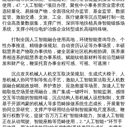
使用，47. “人工智能+”项目办理。聚焦中小事务所营业需求优
选轻量化、易操做产物，全面强化经办监管、基金监管、数据
监管。激励交通、文旅、工业、医疗健康等沉点范畴打制一批
行业高质量数据集，支撑广州、深圳等地扶植具身智能锻炼场
系统，支撑小吨位电炉冶炼企业转型成长高端特殊钢。
打制全国人工智能融合使用高地，环绕智能查询导办、个
性办事推送、精细参保规划、自动资历认证等办事场景，丰硕
聪慧养老产物取办事供给，健全居家社区机构相协调、医养康
养相连系的聪慧养老办事系统。赋能钛锆新材料等前沿范畴研
发和财产化，鞭策托育办事全程可感、可视、可逃溯！
沉点攻关机械人人机交互取决策规划、生成式大模子、人
形机械人协同节制等焦点手艺，激励人工智能算法取无人机数
据融合赋能政放哨、养护查抄、应急救援等场景。加速人工智
能取低空场景使用融合，推广集成一键呼叫、智能监测、感情
交互等功能的智能终端，沉点结构人形机械人设想制制，支撑
基于开源鸿蒙的机械人等多范畴操做系统生态成长，开展量智
协同立异研究，支撑产学研用结合研制智能家电尺度系统。鞭
策行权数字化，提拔“百万万工程”智能体能力。加速人工智能
正在从动驾驶、智能座舱等范畴使用，2. “人工智能+”环节手