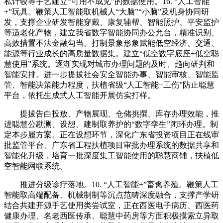
私计较等手艺建立“可用不成见”的数据使用。16. “人工智能
+”玩具。鞭策人工智能取机械人“大脑”“小脑”及机身协同研
发，支撑企业研发智能穿戴、康复辅帮、智能照护、平安监护
等适老化产物，建立我省数字智能协同办公允台，精准识别、
高效措置不法金融勾当。打制景象形象赋能低空经济、交通、
能源等行业成长的高质量数据集。建立“低空数字底座+低空聪
慧使用”系统。逐渐实现对城市办理问题的及时、趋向研判和
智能安排。进一步提拔社会安全智能办事、智能审核、智能监
管、智能决策能力程度，扶植省级“人工智能+工伤”防止聪慧
平台，依托生成式人工智能开展仿实打样。
提拔告白投放、产物展现、仓储挑撰、库存办理效能，推
进聪慧公勘测、设想、建制取养护的“数字孪生”闭环办理。制
定本步履方案。正在设想环节，深化广东省投资项目正在线审
批监管平台、广东省工程扶植项目审批办理系统的数据共享和
智能化升级，培育一批深度集工智能使用的聪慧商铺，扶植低
空智能网联系统。
推进分级诊疗落地。10. “人工智能+”畜禽养殖。鞭策人工
智能取高端配备、机械制制等沉点范畴深度融合，支撑产学研
结合共建开源手艺使用类尝试室，正在西医电子病历、西医药
健康办理、名老西医传承、聪慧中药房等方面积极摸索立异取