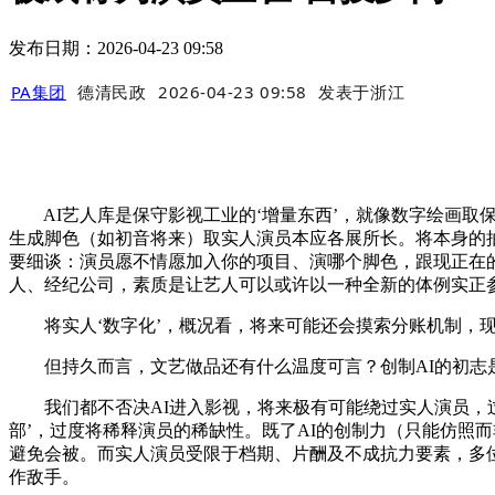
发布日期：2026-04-23 09:58
PA集团
德清民政
2026-04-23 09:58
发表于
浙江
AI艺人库是保守影视工业的‘增量东西’，就像数字绘画取
生成脚色（如初音将来）取实人演员本应各展所长。将本身的
要细谈：演员愿不情愿加入你的项目、演哪个脚色，跟现正在
人、经纪公司，素质是让艺人可以或许以一种全新的体例实正参
将实人‘数字化’，概况看，将来可能还会摸索分账机制，现
但持久而言，文艺做品还有什么温度可言？创制AI的初志
我们都不否决AI进入影视，将来极有可能绕过实人演员，过
部’，过度将稀释演员的稀缺性。既了AI的创制力（只能仿照
避免会被。而实人演员受限于档期、片酬及不成抗力要素，多
作敌手。