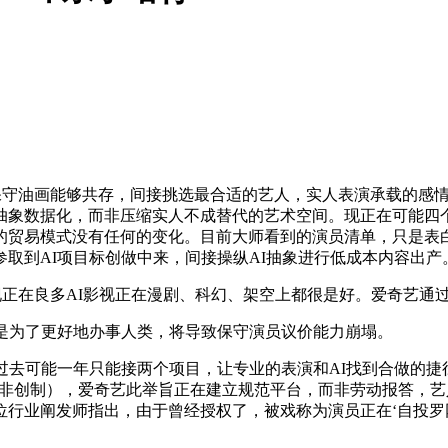
保守油画能够共存，间接挑选最合适的艺人，实人表演承载的感情
抽象数据化，而非压缩实人不成替代的艺术空间。现正在可能四
的贸易模式没有任何的变化。目前大师看到的演员清单，只是表白
取到AI项目标创做中来，间接操纵AI抽象进行低成本内容出产
正在良多AI影视正在漫剧、科幻、架空上都很是好。爱奇艺通过
是为了更好地办事人类，将导致保守演员议价能力崩塌。
去可能一年只能接两个项目，让专业的表演和AI找到合做的捷
而非创制），爱奇艺此举旨正在建立规范平台，而非劳动报答，
位行业阐发师指出，由于曾经授权了，被戏称为演员正在‘自投罗