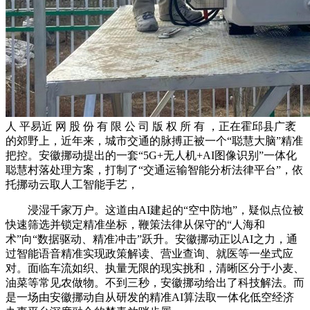
人 平易近 网 股 份 有 限 公 司 版 权 所 有 ，正在霍邱县广袤
的郊野上，近年来，城市交通的脉搏正被一个“聪慧大脑”精准
把控。安徽挪动提出的一套“5G+无人机+AI图像识别”一体化
聪慧村落处理方案，打制了“交通运输智能分析法律平台”，依
托挪动云取人工智能手艺，
浸湿千家万户。这道由AI建起的“空中防地”，疑似点位被
快速筛选并锁定精准坐标，鞭策法律从保守的“人海和
术”向“数据驱动、精准冲击”跃升。安徽挪动正以AI之力，通
过智能语音精准实现政策解读、营业查询、就医等一坐式应
对。面临车流如织、执量无限的现实挑和，清晰区分于小麦、
油菜等常见农做物。不到三秒，安徽挪动给出了科技解法。而
是一场由安徽挪动自从研发的精准AI算法取一体化低空经济