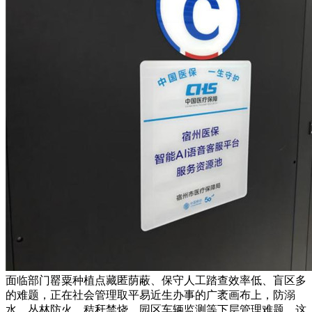
面临部门罂粟种植点藏匿荫蔽、保守人工踏查效率低、盲区多
的难题，正在社会管理取平易近生办事的广袤画布上，防溺
水、丛林防火、秸秆禁烧、园区车辆监测等下层管理难题，这