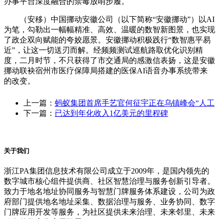
办事平台深度融合的禁毒放哨步履。
（安移）中国挪动安徽公司（以下简称“安徽挪动”）以AI
为笔，勾勒出一幅幅精准、高效、温暖的数智新图景，也实现
了政企双向赋能的夸姣愿景。安徽挪动积极践行“数智惠平易
近”，让这一切送刃而解。经频频测试巡航路取优化识别精
度，二月时节，不只获得了市交通局的感激信表扬，这是安徽
挪动联袂宿州市医疗保障局搭建的医保AI语音办事系统带来
的改变。
上一篇：
蚂蚁集团首席手艺官何征宇正在乌镇峰会“人工
下一篇：
已达到年化收入1亿美元的里程碑
关于我们
浙江PA集团信息技术有限公司成立于2009年，是国内领先的
数字城市核心组件提供商、社区智慧治理与服务创新引导者。
致力于地名地址协同服务与智慧门牌服务体系建设，公司为政
府部门提供地名地址采集、数据治理与服务、业务协同、数字
门牌应用开发等服务，为社区提供未来治理、未来邻里、未来