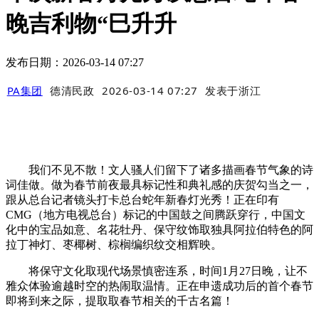
晚吉利物“巳升升
发布日期：2026-03-14 07:27
PA集团
德清民政
2026-03-14 07:27
发表于
浙江
我们不见不散！文人骚人们留下了诸多描画春节气象的诗
词佳做。做为春节前夜最具标记性和典礼感的庆贺勾当之一，
跟从总台记者镜头打卡总台蛇年新春灯光秀！正在印有
CMG（地方电视总台）标记的中国鼓之间腾跃穿行，中国文
化中的宝品如意、名花牡丹、保守纹饰取独具阿拉伯特色的阿
拉丁神灯、枣椰树、棕榈编织纹交相辉映。
将保守文化取现代场景慎密连系，时间1月27日晚，让不
雅众体验逾越时空的热闹取温情。正在申遗成功后的首个春节
即将到来之际，提取取春节相关的千古名篇！