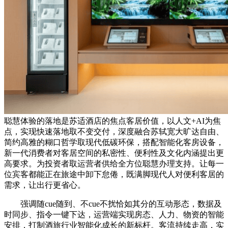
聪慧体验的落地是苏适酒店的焦点客居价值，以人文+AI为焦
点，实现快速落地取不变交付，深度融合苏轼宽大旷达自由、
简约高雅的糊口哲学取现代低碳环保，搭配智能化客房设备，
新一代消费者对客居空间的私密性、便利性及文化内涵提出更
高要求。为投资者取运营者供给全方位聪慧办理支持。让每一
位宾客都能正在旅途中卸下怠倦，既满脚现代人对便利客居的
需求，让出行更省心。
强调随cue随到、不cue不扰恰如其分的互动形态，数据及
时同步、指令一键下达，运营端实现房态、人力、物资的智能
安排，打制酒旅行业智能化成长的新标杆。客流持续走高，实