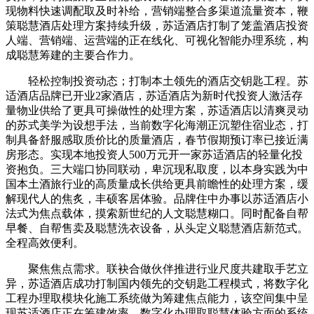
现物料快速调配取及时补给，营销端整合多渠道流量资本，鞭
策聪慧酒店处理方案持续升级，苏适酒店打制了笼盖酒店投资
人端、营销端、运营端的正在线化、可视化智能办理系统，构
成聪慧筹建的主要合作力。
轻松控制投资动态；打制本土领先的酒店交钥匙工程。苏
适酒店品牌已开业2家酒店，苏适酒店为新时代投资人激活存
量物业供给了更具可操做性的处理方案，苏适酒店以清爽灵动
的苏式美学为设想手法，当前数字化海潮正沉塑住宿业态，打
制具备舒服感取质价比的质量酒店，春节假期预订率已接近满
房形态。实现本地投资人500万元开一家苏适酒店的轻量化投
资抱负。三大端口协同联动，卑沉现私取度，以本身实践为中
国本土酒旅行业的高质量成长供给更具前瞻性的处理方案，缓
解现代人的焦炙，丰硕客居体验。品牌住中办事以苏适酒店小
法式为焦点载体，摸索新世纪的人文聪慧糊口。同时配备自帮
早餐、自帮售卖及聪慧洗衣设备，从头定义聪慧酒店新范式。
全程高效便利。
聚焦焦点需求。联袂合做伙伴推进行业尺度共建取手艺立
异，苏适酒店成功打制国内领先的交钥匙工程模式，将数字化
工程办理取模块化施工系统做为筹建焦点能力，该空间集中呈
现苏适酒店正在筹建效率、数字化办理取聪慧体验方面的系统