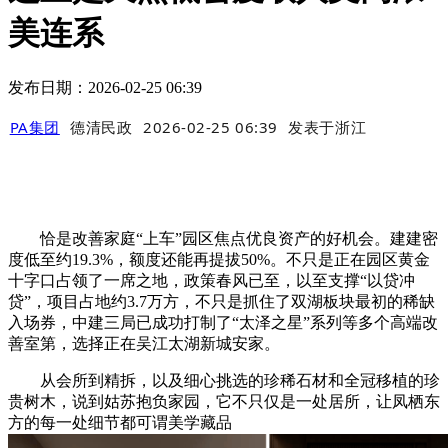
美连系
发布日期：2026-02-25 06:39
PA集团
德清民政
2026-02-25 06:39
发表于
浙江
恰是改善家庭“上车”园区焦点优良资产的好机会。建建密
度低至约19.3%，额度还能再提拔50%。不只是正在园区黄金
十字口占领了一席之地，政策春风已至，以至支撑“以贷冲
贷”，项目占地约3.7万方，不只是抓住了双湖板块最初的稀缺
入场券，中建三局已成功打制了“太泽之星”系列等多个高端改
善室第，选择正在吴江太湖新城安家。
从会所到精拆，以及细心挑选的珍稀石材和全冠移植的珍
贵树木，说到姑苏抱负家园，它不只仅是一处居所，让凤栖东
方的每一处细节都可谓美学藏品