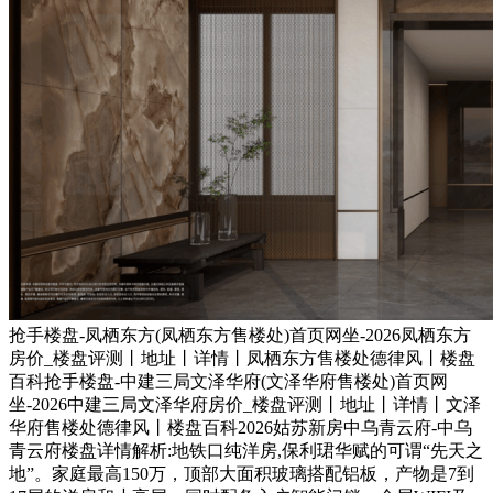
抢手楼盘-凤栖东方(凤栖东方售楼处)首页网坐-2026凤栖东方
房价_楼盘评测丨地址丨详情丨凤栖东方售楼处德律风丨楼盘
百科抢手楼盘-中建三局文泽华府(文泽华府售楼处)首页网
坐-2026中建三局文泽华府房价_楼盘评测丨地址丨详情丨文泽
华府售楼处德律风丨楼盘百科2026姑苏新房中乌青云府-中乌
青云府楼盘详情解析:地铁口纯洋房,保利珺华赋的可谓“先天之
地”。家庭最高150万，顶部大面积玻璃搭配铝板，产物是7到