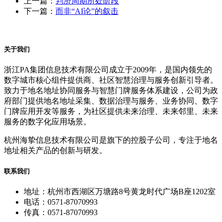
上一篇：
判济周期所处阶段
下一篇：
而非“AI论”的叙击
关于我们
浙江PA集团信息技术有限公司成立于2009年，是国内领先的
数字城市核心组件提供商、社区智慧治理与服务创新引导者。
致力于地名地址协同服务与智慧门牌服务体系建设，公司为政
府部门提供地名地址采集、数据治理与服务、业务协同、数字
门牌应用开发等服务，为社区提供未来治理、未来邻里、未来
服务的数字化应用场景。
杭州海挚信息技术有限公司是旗下的控股子公司，专注于地名
地址相关产品的创新与研发。
联系我们
地址：杭州市西湖区万塘路8号黄龙时代广场B座1202室
电话：0571-87070993
传真：0571-87070993